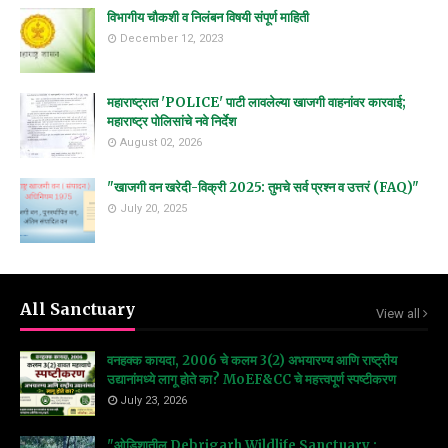
विभागीय चौकशी व निलंबन विषयी संपूर्ण माहिती
December 12, 2023
महाराष्ट्रात 'POLICE' पाटी लावलेल्या खाजगी वाहनांवर कारवाई;
महाराष्ट्र पोलिसांचे नवे निर्देश
August 02, 2026
"खाजगी वन खरेदी-विक्री 2025: तुमचे सर्व प्रश्न व उत्तरं (FAQ)"
July 20, 2025
All Sanctuary
View all
वनहक्क कायदा, 2006 चे कलम 3(2) अभयारण्य आणि राष्ट्रीय
उद्यानांमध्ये लागू होते का? MoEF&CC चे महत्त्वपूर्ण स्पष्टीकरण
July 23, 2026
"ओडिशातील Debrigarh Wildlife Sanctuary :