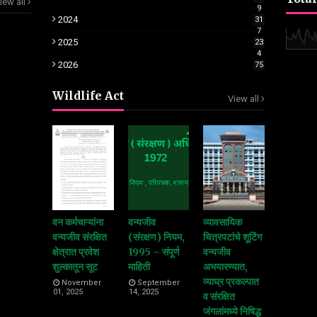
iew all
9
2024
31
7
2025
23
4
2026
75
Wildlife Act
View all
वन कर्मचाऱ्यांना
वन्यजीव
व्यावसायिक
वन्यजीव संरक्षित
(संरक्षण) नियम,
चित्रपटांचे शूटिंग
क्षेत्रात प्रवेश
1995 – संपूर्ण
वन्यजीव
शुल्कातून सूट
माहिती
अभयारण्यात,
व्याघ्र प्रकल्पात
November
September
01, 2025
14, 2025
व संरक्षित
जंगलांमध्ये निषिद्ध