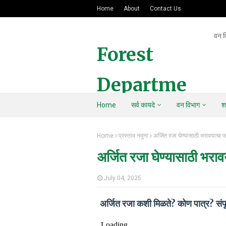
Home
About
Contact Us
वन व
Forest
Departme
Home
सर्व कायदे
वन विभाग
श
nt Of
Home
प्रस्ताव नमुना
अर्जित रजा घेण्यासाठी भरावयाचा फॉ
Maharasht
अर्जित रजा घेण्यासाठी भराव
ra
July 04, 2025
अर्जित रजा कशी मिळते? कोण पात्र? 