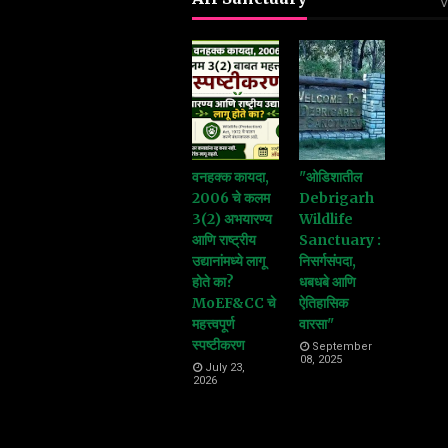
V
वनहक्क कायदा,
"ओडिशातील
2006 चे कलम
Debrigarh
3(2) अभयारण्य
Wildlife
आणि राष्ट्रीय
Sanctuary :
उद्यानांमध्ये लागू
निसर्गसंपदा,
होते का?
धबधबे आणि
MoEF&CC चे
ऐतिहासिक
महत्त्वपूर्ण
वारसा"
स्पष्टीकरण
September
08, 2025
July 23,
2026