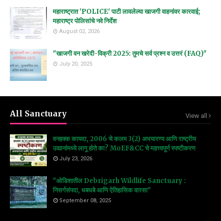
महाराष्ट्रात 'POLICE' पाटी लावलेल्या खाजगी वाहनांवर कारवाई;
महाराष्ट्र पोलिसांचे नवे निर्देश
August 02, 2026
"खाजगी वन खरेदी-विक्री 2025: तुमचे सर्व प्रश्न व उत्तरं (FAQ)"
July 20, 2025
All Sanctuary
View all
वनहक्क कायदा, 2006 चे कलम 3(2) अभयारण्य आणि राष्ट्रीय
उद्यानांमध्ये लागू होते का? MoEF&CC चे महत्त्वपूर्ण स्पष्टीकरण
July 23, 2026
"ओडिशातील Debrigarh Wildlife Sanctuary :
निसर्गसंपदा, धबधबे आणि ऐतिहासिक वारसा"
September 08, 2025