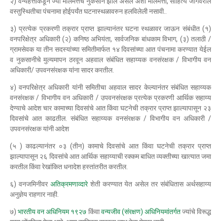
२) वन्यहत्तीकडून ज्या मालमत्तेचे नुकसान झाले असेल अशी मालमत्ता, साहित्य जागेवरील
वस्तुस्थितीचा पंचनामा होईपर्यंत घटनास्थळावरुन हलविलेली नसावी..
३) प्रत्येक प्रकरणी तक्रार प्राप्त झाल्यानंतर घटना स्थळावर जाऊन संबंधीत (१)
वनपरिक्षेत्र अधिकारी (२) कनिष्ठ अभियंता, सार्वजनिक बांधकाम विभाग, (३) तलाठी /
ग्रामसेवक या तीन सदस्यांच्या समितीमार्फत १४ दिवसांच्या आत पंचनामा करण्यात येईल
व नुकसानीचे मुल्यमापन ठरवून अहवाल संबंधित सहाय्यक वनसंरक्षक / विभागीय वन
अधिकारी/ उपवनसंरक्षक यांना सादर करतील.
४) वनपरिक्षेत्र अधिकारी यांनी समितीचा अहवाल सादर केल्यानंतर संबंधित सहाय्यक
वनसंरक्षक / विभागीय वन अधिकारी / उपवनसंरक्षक प्रत्येक प्रकरणी आर्थिक सहाय्य
देण्याचे आदेश चार कामाच्या दिवसांचे आत किंवा घटनेची तक्रार प्राप्त झाल्यापासून २३
दिवसांचे आत काढतील. संबंधित सहाय्यक वनसंरक्षक / विभागीय वन अधिकारी /
उपवनसंरक्षक यांनी आदेश
(५ ) काढल्यानंतर ०३ (तीन) कामाचे दिवसांचे आत किंवा घटनेची तक्रार प्राप्त
झाल्यापासून २६ दिवसांचे आत आर्थिक सहाय्याची रक्कम बाधित व्यक्तीच्या खात्यात जमा
करतील किंवा रेखांकित धनादेश हस्तांतरीत करतील.
६) वनजमिनीवर
अतिक्रमणाव्दारे
शेती करण्यात येत असेल तर संबंधितास अर्थसहाय्य
अनुज्ञेय राहणार नाही.
७)
भारतीय वन अधिनियम १९२७
किंवा
वन्यजीव (संरक्षण) अधिनियमांतर्गत
ज्यांचे विरूद्ध