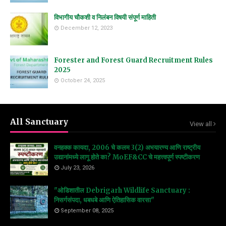
विभागीय चौकशी व निलंबन विषयी संपूर्ण माहिती
December 12, 2023
Forester and Forest Guard Recruitment Rules
2025
October 24, 2025
All Sanctuary
View all
वनहक्क कायदा, 2006 चे कलम 3(2) अभयारण्य आणि राष्ट्रीय
उद्यानांमध्ये लागू होते का? MoEF&CC चे महत्त्वपूर्ण स्पष्टीकरण
July 23, 2026
"ओडिशातील Debrigarh Wildlife Sanctuary :
निसर्गसंपदा, धबधबे आणि ऐतिहासिक वारसा"
September 08, 2025