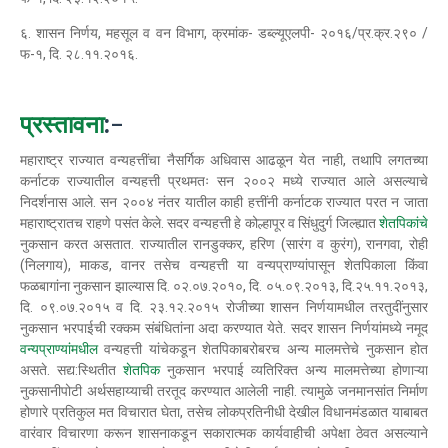
६. शासन निर्णय, महसूल व वन विभाग, क्रमांक- डब्ल्यूएलपी- २०१६/प्र.क्र.२९० /
फ-१, दि. २८.११.२०१६.
प्रस्तावना
:-
महाराष्ट्र राज्यात वन्यहत्तींचा नैसर्गिक अधिवास आढळून येत नाही, तथापि लगतच्या
कर्नाटक राज्यातील वन्यहत्ती प्रथमतः सन २००२ मध्ये राज्यात आले असल्याचे
निदर्शनास आले. सन २००४ नंतर यातील काही हत्तींनी कर्नाटक राज्यात परत न जाता
महाराष्ट्रातच राहणे पसंत केले. सदर वन्यहत्ती हे कोल्हापूर व सिंधुदुर्ग जिल्ह्यात
शेतपिकांचे
नुकसान करत असतात. राज्यातील रानडुक्कर, हरिण (सारंग व कुरंग), रानगवा, रोही
(निलगाय), माकड, वानर तसेच वन्यहत्ती या वन्यप्राण्यांपासून शेतपिकाला किंवा
फळबागांना नुकसान झाल्यास दि. ०२.०७.२०१०, दि. ०५.०९.२०१३, दि.२५.११.२०१३,
दि. ०९.०७.२०१५ व दि. २३.१२.२०१५ रोजीच्या शासन निर्णयामधील तरतुदींनुसार
नुकसान भरपाईची रक्कम संबंधितांना अदा करण्यात येते. सदर शासन निर्णयांमध्ये नमूद
वन्यप्राण्यांमधील
वन्यहत्ती यांचेकडून शेतपिकाबरोबरच अन्य मालमत्तेचे नुकसान होत
असते. सद्य:स्थितीत
शेतपिक
नुकसान भरपाई व्यतिरिक्त अन्य मालमत्तेच्या होणाऱ्या
नुकसानीपोटी अर्थसहाय्याची तरतूद करण्यात आलेली नाही. त्यामुळे जनमानसांत निर्माण
होणारे प्रतिकुल मत विचारात घेता, तसेच लोकप्रतिनीधी देखील विधानमंडळात याबाबत
वारंवार विचारणा करून शासनाकडून सकारात्मक कार्यवाहीची अपेक्षा ठेवत असल्याने