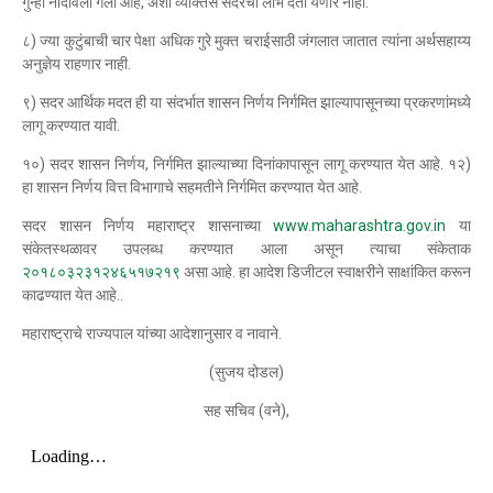
गुन्हा नोंदविला गेला आहे, अशा व्यक्तिस सदरचा लाभ देता येणार नाही.
८) ज्या कुटुंबाची चार पेक्षा अधिक गुरे मुक्त चराईसाठी जंगलात जातात त्यांना अर्थसहाय्य
अनुज्ञेय राहणार नाही.
९) सदर आर्थिक मदत ही या संदर्भात शासन निर्णय निर्गमित झाल्यापासूनच्या प्रकरणांमध्ये
लागू करण्यात यावी.
१०) सदर शासन निर्णय, निर्गमित झाल्याच्या दिनांकापासून लागू करण्यात येत आहे. १२)
हा शासन निर्णय वित्त विभागाचे सहमतीने निर्गमित करण्यात येत आहे.
सदर शासन निर्णय महाराष्ट्र शासनाच्या
www.maharashtra.gov.in
या
संकेतस्थळावर उपलब्ध करण्यात आला असून त्याचा संकेताक
२०१८०३२३१२४६५१७२१९
असा आहे. हा आदेश डिजीटल स्वाक्षरीने साक्षांकित करून
काढण्यात येत आहे..
महाराष्ट्राचे राज्यपाल यांच्या आदेशानुसार व नावाने.
(सुजय दोडल)
सह सचिव (वने),