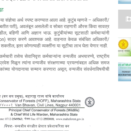
सूट
” या संज्ञेचा अर्थ स्पष्ट करण्यात आला आहे. कुटुंब म्हणजे – अधिकारी/
ंच्या बाबतीत पती), अवलंबून असलेली व सोबत राहणारी औरस किंवा सावत्र
, बहिणी आणि अज्ञान भाऊ. कुटुंबीयांच्या सूटसाठी कर्मचाऱ्यांनी
tion) सादर करणे आवश्यक आहे. वाहनात केवळ संबंधित अधिकारी/
ू शकतील; इतर कोणत्याही व्यक्तींना या सूटीचा लाभ घेता येणार नाही.
ारी तसेच सेवानिवृत्त कर्मचाऱ्यांना वन्यजीव अभयारण्ये, राष्ट्रीय
य प्रवेश मिळून त्यांना वन्यजीव संरक्षणाच्या प्रयत्नांबद्दल अधिक समज
वकांच्या योगदानाचा सन्मान करणारा असून, वन्यजीव संवर्धनाविषयीची