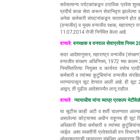
सर्वसामान्य पर्यटकांकडून ठराविक प्रवेश शु
प्रदीर्घ काळ सेवा करून सेवानिवृत्त झालेल्या
अनेक कर्मचारी संघटनांकडून सातत्याने होत ह
(वन्यजीव) व मुख्य वन्यजीव रक्षक, महाराष्ट
11.07.2014 रोजी निर्गमित केला आहे.
वाचावे:
वनरक्षक व वनपाल सेवाप्रवेश नियम 
सदर आदेशानुसार, महाराष्ट्र वन्यजीव (संरक
वन्यजीव संरक्षण अधिनियम, 1972 च्या कलम 28(
नियमितरित्या नियुक्त व कार्यरत तसेच प्रदी
कर्मचारी व त्यांच्या कुटुंबियांना वन्यजीव संरक्ष
भरण्यापासून सूट देण्यात आली आहे. ही सूट
असून, ती पुढील आदेशापर्यंत लागू राहील.
वाचावे
:
न्यायाधीश यांना व्याघ्र प्रकल्प भेटीव
या सूटीस काही अटी व शर्ती घालण्यात आल्या आ
असलेल्या कोट्याच्या अधीन राहूनच ही सूट 
अधिकारी किंवा कर्मचारी व त्यांच्या कुटुंबिय
जाईल. अशा व्यक्तींनी प्रवेशावेळी वन विभा
ओळखपत्राची छायाप्रत संबंधित अभयारण्य किंवा