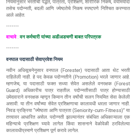
नियमांनुसार भरतीची पद्धत, पात्रता, प्रशिक्षण, शारीरिक निकष, वयोमर्यादा
तसेच पदोन्नती, बदली आणि ज्येष्ठतेचे निकष स्पष्टपणे निश्चित करण्यात
आले आहेत.
-------
वाचावे
:
वन कर्मचारी यांच्या अडीअडचणी बाबत परिपत्रक
-------
वनपाल पदासाठी सेवाप्रवेश नियम
नवीन अधिसूचनेनुसार वनपाल (Forester) पदासाठी आता थेट भरती
राहिलेली नाही. हे पद केवळ पदोन्नतीने (Promotion) भरले जाणार आहे.
म्हणजेच, या पदासाठी फक्त सध्या सेवेत असलेले वनरक्षक (Forest
Guard) अधिकारीच पात्र राहतील. पदोन्नतीसाठी पात्र होण्यासाठी
उमेदवाराने वनरक्षक म्हणून किमान तीन वर्षांची सलग नियमित सेवा केलेली
असावी. या तीन वर्षांच्या सेवेत प्रशिक्षणाचा कालावधी धरला जाणार नाही.
निवड प्रक्रिया “ज्येष्ठता आणि पात्रता (Seniority-cum-Fitness)” या
तत्त्वावर आधारित असेल. पदोन्नती झाल्यानंतर संबंधित अधिकाऱ्याला एक
महिन्याचे प्रशिक्षण घ्यावे लागेल किंवा शासनाने वेळोवेळी ठरविलेल्या
कालावधीप्रमाणे प्रशिक्षण पूर्ण करावे लागेल.