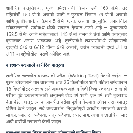
शारीरिक पात्रतेबाबत, पुरुष उमेदवाराची किमान उंची 163 से.मी. तर
महिलांची 150 से.मी. असावी. छाती न फुगवता किमान 79 से.मी. असावी
आणि फुगविल्यानंतर किमान 5 से.मी. फरक असावा. अनुसूचित जमातीतील
उमेदवारांसाठी उंचीमध्ये थोडी सवलत देण्यात आली आहे — पुरुषांसाठी
152.5 से.मी. आणि महिलांसाठी 145 से.मी. वजन हे उंची आणि वयानुसार
प्रमाणात असणे आवश्यक आहे. दृष्टीसंबंधी तपासणीमध्ये उमेदवाराची
दूरदृष्टी 6/6 ते 6/12 किंवा 6/9 असावी, तसेच जवळची दृष्टी J.1 ते
J.11 या श्रेणीतील असणे अपेक्षित आहे.
वनरक्षक पदासाठी शारीरिक पात्रता
शारीरिक चाचणीत चालण्याची परीक्षा (Walking Test) घेतली जाईल —
पुरुष उमेदवाराने चार तासांच्या आत 25 किलोमीटर आणि महिला उमेदवाराने
16 किलोमीटर अंतर चालणे आवश्यक आहे. गर्भवती किंवा स्तनदा मातांना ही
परीक्षा पुढे ढकलण्यासाठी अनुक्रमे दीड वर्षे आणि एक वर्ष अशी मुदतवाढ
देता येईल. मात्र, त्या कालावधीत परीक्षा पूर्ण न केल्यास उमेदवारास अपात्र
घोषित केले जाईल. सर्व उमेदवारांना नियुक्तीपूर्वी वैद्यकीय तपासणी करावी
लागेल, ज्यात रंगांधळेपणा, रात्रांधळेपणा, सपाट पाय, त्वचा व छातीचे आजार
आदी बाबींची तपासणी केली जाईल.
वनरक्षक पदावर निवड झालेल्या उमेदवाराचे प्रशिक्षण नियम