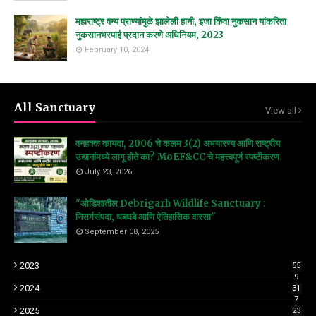
महाराष्ट्र वन्य प्राण्यांमुळे झालेली हानी, इजा किंवा नुकसान यांकरिता
नुकसानभरपाई प्रदान करणे अधिनियम, 2023
February 10, 2024
All Sanctuary
View all
वनहक्क कायदा, 2006 चे कलम 3(2) अभयारण्य आणि राष्ट्रीय
उद्यानांमध्ये लागू होते का? MoEF&CC चे महत्त्वपूर्ण स्पष्टीकरण
July 23, 2026
"ओडिशातील Debrigarh Wildlife Sanctuary :
निसर्गसंपदा, धबधबे आणि ऐतिहासिक वारसा"
September 08, 2025
2023
55
9
2024
31
7
2025
23