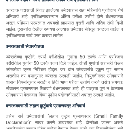
वनरक्षक पदासाठी निवड झालेल्या उमेदवारास सहा महिन्यांचे प्रशिक्षण घेणे
अनिवार्य आहे. प्रशिक्षणादरम्यान अंतिम परीक्षा उत्तीर्ण होणे बंधनकारक
असून, पहिल्या प्रयत्नात अपयशी झाल्यास दुसरी आणि अंतिम संधी दिली
जाईल. दुसऱ्यांदा देखील अपयश आल्यास उमेदवार सेवेतून वगळला जाईल व
प्रशिक्षणाचा खर्च परत करावा लागेल.
वनरक्षकाची सेवाज्येष्ठता
ज्येष्ठतेच्या दृष्टीने, स्पर्धा परीक्षेतील गुणांना 50 टक्के आणि प्रशिक्षण
परीक्षेतील गुणांना 50 टक्के वजन दिले जाईल. दोन्ही गुणांची सरासरी घेऊन
ज्येष्ठतेचा क्रम निश्चित होईल. जर दोन उमेदवारांचे एकूण गुण समान
असतील तर वयानुसार ज्येष्ठता ठरवली जाईल. नियुक्तीनंतर उमेदवाराने
शासन नियमांनुसार मराठी व हिंदी भाषा परीक्षा उत्तीर्ण करणे तसेच संगणक
संचालन प्रमाणपत्र मिळवणे बंधनकारक आहे. ही पात्रता पूर्ण न केल्यास
उमेदवारास वेतनवाढ किंवा पुढील पदोन्नतीसाठी अपात्र ठरवले जाईल.
वनरक्षकासाठी लहान कुटुंबाचे प्रमाणपत्र अनिवार्य
तसेच सर्व उमेदवारांनी “लहान कुटुंब प्रमाणपत्र (Small Family
Declaration)” सादर करणे आवश्यक आहे. दोनपेक्षा जास्त अपत्ये
असलेल्यांना शासन सेवेत प्रवेश देण्यात येणार नाही. जर नियुक्तीनंतर असे