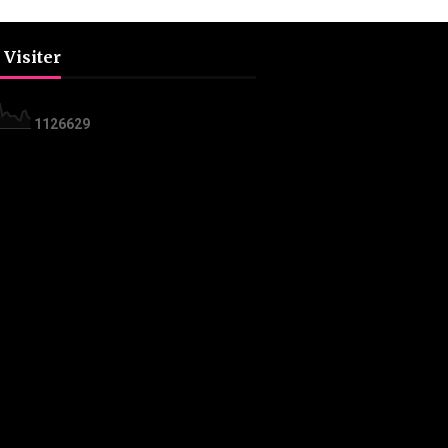
 Visiter
1
1
2
6
6
2
9