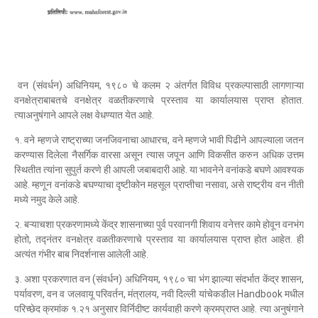
वन (संवर्धन) अधिनियम, १९८० चे कलम २ अंतर्गत विविध प्रकल्पासाठी लागणाऱ्या
वनक्षेत्राबाबतचे वनक्षेत्र वळतीकरणाचे प्रस्ताव या कार्यालयास प्राप्त होतात.
त्याअनुषंगाने आपले लक्ष वेधण्यात येत आहे.
१. वने म्हणजे राष्ट्राच्या जनजिवनाचा आधारच, वने म्हणजे भावी पिढीने आपल्याला जतन
करण्यास दिलेला नैसर्गिक वारसा असून त्यास जपून आणि विकसीत करुन अधिक उत्तम
स्थितीत त्यांना सुपुर्त करणे ही आपली जबाबदारी आहे. या भावनेने वनांकडे बघणे आवश्यक
आहे. म्हणून वनांकडे बघण्याचा दृष्टीकोन महसूल प्राप्तीचा नसावा, असे राष्ट्रीय वन नीती
मध्ये नमुद केले आहे.
२. बऱ्याचशा प्रकरणामध्ये केंद्र शासनाच्या पुर्व परवानगी शिवाय वनेत्तर कामे होवून वनभंग
होतो, तद्नंतर वनक्षेत्र वळतीकरणाचे प्रस्ताव या कार्यालयास प्राप्त होत आहेत. ही
अत्यंत गंभीर बाब निदर्शनास आलेली आहे.
३. अशा प्रकरणात वन (संवर्धन) अधिनियम, १९८० चा भंग झाल्या संदर्भात केंद्र शासन,
पर्यावरण, वन व जलवायू परिवर्तन, मंत्रालय, नवी दिल्ली यांचेकडील Handbook मधील
परिच्छेद क्रमांक १.२१ अनुसार विर्निदीष्ट कार्यवाही करणे क्रमप्राप्त आहे. त्या अनुषंगाने