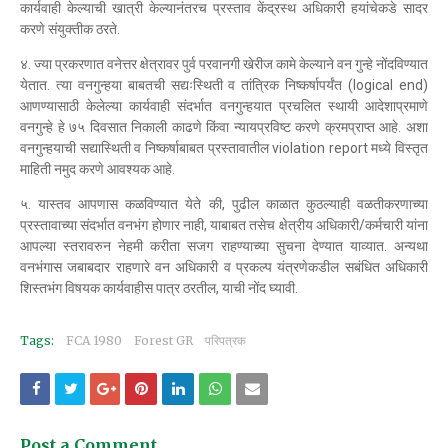
कार्यवाही केल्याची खात्री केल्यानंतरच प्रस्ताव केंद्रस्थ अधिकारी हयांचेकडे सादर
करणे संयुक्तीक ठरते.
४. ज्या प्रकरणात वनेत्तर क्षेत्रावर पुर्व परवानगी खेरीज कामे केल्याने वन गुन्हे नोंदविण्यात
येतात. त्या वनगुन्हया बाबतची सद्यःस्थिती व तांत्रिक निष्कर्षापर्यंत (logical end)
आणण्यासाठी केलेल्या कार्यवाही संदर्भात वनगुन्हयात प्रचलित स्थायी आदेशाप्रमाणे
वनगुन्हे हे ७५ दिवसात निकाली काढणे किंवा न्यायप्रविष्ट करणे क्रमप्राप्त आहे. अशा
वनगुन्हयाची सद्यास्थिती व निष्कर्षाबाबत प्रस्तावातील violation report मध्ये विस्तृत
माहिती नमुद करणे आवश्यक आहे.
५. यास्तव आपणास कळविण्यात येते की, पुढील काळात कुठल्याही वळतीकरणाच्या
प्रस्तावाच्या संदर्भात वनभंग होणार नाही, याबाबत तसेच क्षेत्रीय अधिकारी/कर्मचारी यांना
आपल्या स्तरावरुन नेहमी करीता सजग राहण्याच्या सुचना देण्यात याव्यात. अन्यथा
वनभंगास जबाबदार राहणारे वन अधिकारी व प्रकल्प यंत्रणेकडील सबंधित अधिकारी
शिस्तभंग विषयक कार्यवाहीस पात्र ठरतील, याची नोंद घ्यावी.
Tags:
FCA 1980
Forest GR
परिपत्रक
Post a Comment