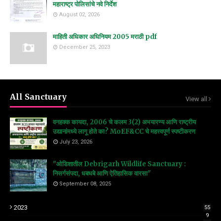
महाराष्ट्र पोलिसांचे नवे निर्देश
August 02, 2026
माहिती अधिकार अधिनियम 2005 मराठी pdf
December 25, 2023
All Sanctuary
View all
वनहक्क कायदा, 2006 चे कलम 3(2) अभयारण्य आणि राष्ट्रीय
उद्यानांमध्ये लागू होते का? MoEF&CC चे महत्त्वपूर्ण स्पष्टीकरण
July 23, 2026
"ओडिशातील Debrigarh Wildlife Sanctuary :
निसर्गसंपदा, धबधबे आणि ऐतिहासिक वारसा"
September 08, 2025
2023
55
9