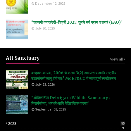
December 12, 2023
"खाजगी वन खरेदी-विक्री 2025: तुमचे सर्व प्रश्न व उत्तरं (FAQ)"
July 20, 2025
All Sanctuary
View all
वनहक्क कायदा, 2006 चे कलम 3(2) अभयारण्य आणि राष्ट्रीय
उद्यानांमध्ये लागू होते का? MoEF&CC चे महत्त्वपूर्ण स्पष्टीकरण
July 23, 2026
"ओडिशातील Debrigarh Wildlife Sanctuary :
निसर्गसंपदा, धबधबे आणि ऐतिहासिक वारसा"
September 08, 2025
2023
55
9