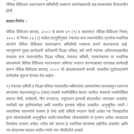
जैविक विविधता व्यवस्थापन समितीची स्थापना करणेबाबतची बाब शासनाच्या विचाराधीन
होती.
शासन निर्णय :-
जैविक विविधता कायदा, २००२ चे कलम ४१ (१) व महाराष्ट्र जैविक विविधता नियम,
२००८ चे नियम २३ (२) मधील तरतुदींनुसार पंचायत राज व्यवस्थेतील प्रत्येक स्थानिक
संस्थेने जैविक विविधता व्यवस्थापन समितीची स्थापना करणे बंधनकारक आहे.
त्यानुषंगाने मुख्य कार्यकारी अधिकारी जिल्हा परिषद, सर्व यांनी त्यांच्या अधिपत्याखालील
पंचायत राज व्यवस्थेतील जिल्हा परिषद, पंचायत समिती, ग्रामपंचायत या स्थानिक
संस्थांमध्ये जैविक विविधता व्यवस्थापन समित्या स्थापन करण्याबाबत तात्काळ कार्यवाही
करुन जैविक विविधता कायदा, २००२ ची अंमलबजावणी करावी. याकरीता पुढीलप्रमाणे
मार्गदर्शक सूचना देण्यात येत आहेत:-
१) पंचायत समिती व जिल्हा परिषद स्तरावरील समित्यांवर आमसभेच्या माध्यमातून स्वराज्य
संस्थेच्या सदस्यामधून ७ (सात) व्यक्ती नामनिर्देशित केल्या जातील. शक्यतो नामनिर्देशित
सदस्य शेती, मासेमारी, गौण वनउपज, पशुपालन इत्यादी क्षेत्रातील जाणकार असावेत.
त्यापैकी एक तृतीयांशपेक्षा कमी नसतील इतक्या महिला असतील. अनुसूचित जाती /
जमातीच्या सदस्यांचे प्रमाण हे जेथे अशी समिती स्थापन केली असेल त्या जिल्ह्यातील
इतर लोकसंख्येशी अनुसूचित जाती/जमातीच्या लोकसंख्येचे जे प्रमाण असेल जवळपास
तितकेच प्रमाण असेल. वरील सर्व सदस्य हे स्थानिक संस्थेच्या हद्दीतील असावेत आणि
त्या क्षेत्राच्या मतदार यादीत त्यांचे नाव नोंदविलेले असावे.