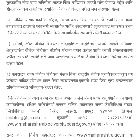
शुल्कातील मोठा वाटा जमिनीचा मालक किंवा माहितगार व्यक्ती यांना देण्यात येईल आणि
शिल्लक रक्कम समितीच्या स्थानिक जैविक विविधता निधीत जमा करण्यात येईल.
(७) जैविक संसाधनाकरिता पोहच, त्याचा वापर किंवा त्याबद्दलचे स्थानिक ज्ञानाच्या
वापराबाबत द्यावयाचे परवानगी संबंधातील शर्ती व आकारण्याचे शुल्काबाबत महाराष्ट्र राज्य
जैविक विविधता मंडळाने निर्गमित केलेल्या मार्गदर्शक सचनांचे समिती पालन करील.
८) समिती, लोक जैविक विविधता नोंदवहीतील माहितीच्या आधारे आपले अधिकार
क्षेत्राकरिता जैविक विविधता संवर्धन योजना तयार करील आणि त्याची अंमलबजावणी
करील. त्यासाठी समितीकडे जमा असलेल्या स्थानिक जैविक विविधता निधीचा उपयोग
करता येईल.
९) महाराष्ट्र राज्य जैविक विविधता मंडळ किंवा राष्ट्रीय जैविक प्राधिकरणाकडून वर्ग
केलेल्या जैविक संसाधन वापर किंवा त्याबाबतच्या ज्ञानाचे वापर किंवा इतर प्रकरणावर
समिती जरूर ते अभिप्राय/सल्ला देईल.
जैविक विविधता कायदा व त्या अंतर्गत करण्यात आलेले नियम यांच्या अनुषंगाने करावयाच्या
कार्यवाहीच्या अधिक मार्गदर्शनार्थ सदस्य सचिव, महाराष्ट्र राज्य जैवविविधता मंडळ,
"जैवविविधता भवन", सिव्हील लाईन्स, नागपूर ४४०००१ (ई-मेल:
msbb.ng@gmail.com, दूरध्वनी: ०७१२- - २५२२९८२/८४)
(www.maharashtrabiodiversityboard.gov.in) यांचेशी संपर्क साधावा.
सदर शासन निर्णय महाराष्ट्र शासनाच्या www.maharashtra.gov.in या