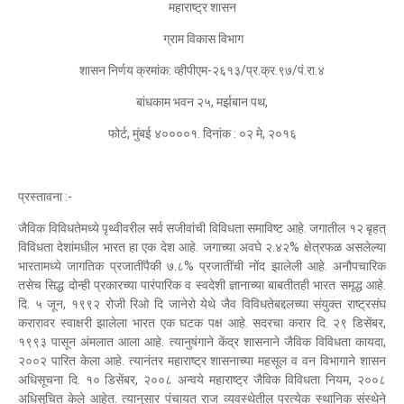
महाराष्ट्र शासन
ग्राम विकास विभाग
शासन निर्णय क्रमांक: व्हीपीएम-२६१३/प्र.क्र.९७/पं.रा.४
बांधकाम भवन २५, मर्झबान पथ,
फोर्ट, मुंबई ४००००१. दिनांक : ०२ मे, २०१६
प्रस्तावना :-
जैविक विविधतेमध्ये पृथ्वीवरील सर्व सजीवांची विविधता समाविष्ट आहे. जगातील १२ बृहत्
विविधता देशांमधील भारत हा एक देश आहे. जगाच्या अवघे २.४२% क्षेत्रफळ असलेल्या
भारतामध्ये जागतिक प्रजातींपैकी ७.८% प्रजातींची नोंद झालेली आहे. अनौपचारिक
तसेच सिद्ध दोन्ही प्रकारच्या पारंपारिक व स्वदेशी ज्ञानाच्या बाबतीतही भारत समृद्ध आहे.
दि. ५ जून, १९९२ रोजी रिओ दि जानेरो येथे जैव विविधतेबद्दलच्या संयुक्त राष्ट्रसंघ
करारावर स्वाक्षरी झालेला भारत एक घटक पक्ष आहे. सदरचा करार दि. २९ डिसेंबर,
१९९३ पासून अंमलात आला आहे. त्यानुषंगाने केंद्र शासनाने जैविक विविधता कायदा,
२००२ पारित केला आहे. त्यानंतर महाराष्ट्र शासनाच्या महसूल व वन विभागाने शासन
अधिसूचना दि. १० डिसेंबर, २००८ अन्वये महाराष्ट्र जैविक विविधता नियम, २००८
अधिसुचित केले आहेत. त्यानुसार पंचायत राज व्यवस्थेतील प्रत्येक स्थानिक संस्थेने