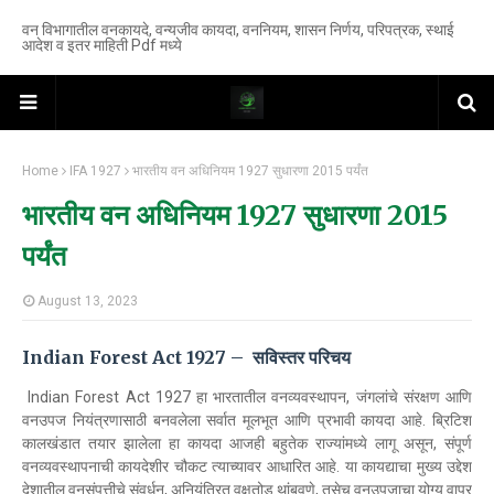
वन विभागातील वनकायदे, वन्यजीव कायदा, वननियम, शासन निर्णय, परिपत्रक, स्थाई
आदेश व इतर माहिती Pdf मध्ये
Home
IFA 1927
भारतीय वन अधिनियम 1927 सुधारणा 2015 पर्यंत
भारतीय वन अधिनियम 1927 सुधारणा 2015
पर्यंत
August 13, 2023
Indian Forest Act 1927 – सविस्तर परिचय
Indian Forest Act 1927 हा भारतातील वनव्यवस्थापन, जंगलांचे संरक्षण आणि
वनउपज नियंत्रणासाठी बनवलेला सर्वात मूलभूत आणि प्रभावी कायदा आहे. ब्रिटिश
कालखंडात तयार झालेला हा कायदा आजही बहुतेक राज्यांमध्ये लागू असून, संपूर्ण
वनव्यवस्थापनाची कायदेशीर चौकट त्याच्यावर आधारित आहे. या कायद्याचा मुख्य उद्देश
देशातील वनसंपत्तीचे संवर्धन, अनियंत्रित वृक्षतोड थांबवणे, तसेच वनउपजाचा योग्य वापर