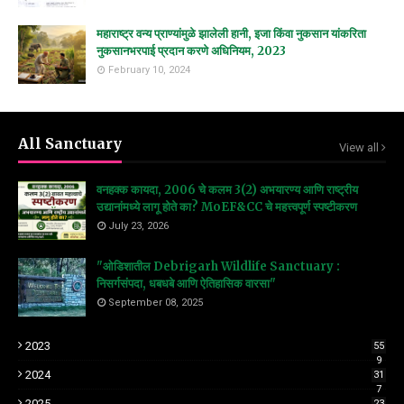
महाराष्ट्र वन्य प्राण्यांमुळे झालेली हानी, इजा किंवा नुकसान यांकरिता
नुकसानभरपाई प्रदान करणे अधिनियम, 2023
February 10, 2024
All Sanctuary
View all
वनहक्क कायदा, 2006 चे कलम 3(2) अभयारण्य आणि राष्ट्रीय
उद्यानांमध्ये लागू होते का? MoEF&CC चे महत्त्वपूर्ण स्पष्टीकरण
July 23, 2026
"ओडिशातील Debrigarh Wildlife Sanctuary :
निसर्गसंपदा, धबधबे आणि ऐतिहासिक वारसा"
September 08, 2025
2023
55
9
2024
31
7
2025
23