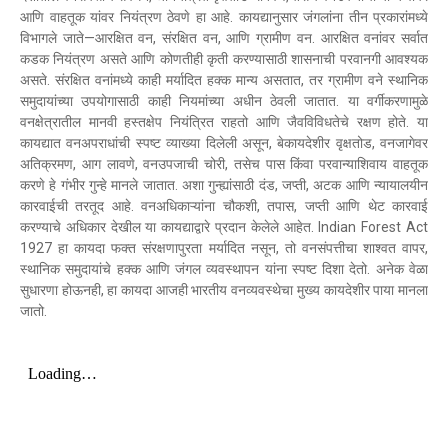
आणि वाहतूक यांवर नियंत्रण ठेवणे हा आहे. कायद्यानुसार जंगलांना तीन प्रकारांमध्ये
विभागले जाते—आरक्षित वन, संरक्षित वन, आणि ग्रामीण वन. आरक्षित वनांवर सर्वात
कडक नियंत्रण असते आणि कोणतीही कृती करण्यासाठी शासनाची परवानगी आवश्यक
असते. संरक्षित वनांमध्ये काही मर्यादित हक्क मान्य असतात, तर ग्रामीण वने स्थानिक
समुदायांच्या उपयोगासाठी काही नियमांच्या अधीन ठेवली जातात. या वर्गीकरणामुळे
वनक्षेत्रातील मानवी हस्तक्षेप नियंत्रित राहतो आणि जैवविविधतेचे रक्षण होते. या
कायद्यात वनअपराधांची स्पष्ट व्याख्या दिलेली असून, बेकायदेशीर वृक्षतोड, वनजागेवर
अतिक्रमण, आग लावणे, वनउपजाची चोरी, तसेच पास किंवा परवान्याशिवाय वाहतूक
करणे हे गंभीर गुन्हे मानले जातात. अशा गुन्ह्यांसाठी दंड, जप्ती, अटक आणि न्यायालयीन
कारवाईची तरतूद आहे. वनअधिकाऱ्यांना चौकशी, तपास, जप्ती आणि थेट कारवाई
करण्याचे अधिकार देखील या कायद्याद्वारे प्रदान केलेले आहेत. Indian Forest Act
1927 हा कायदा फक्त संरक्षणापुरता मर्यादित नसून, तो वनसंपत्तीचा शाश्वत वापर,
स्थानिक समुदायांचे हक्क आणि जंगल व्यवस्थापन यांना स्पष्ट दिशा देतो. अनेक वेळा
सुधारणा होऊनही, हा कायदा आजही भारतीय वनव्यवस्थेचा मुख्य कायदेशीर पाया मानला
जातो.