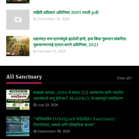
माहिती अधिकार अधिनियम 2005 मराठी pdf
December 25, 2023
महाराष्ट्र वन्य प्राण्यांमुळे झालेली हानी, इजा किंवा नुकसान यांकरिता
नुकसानभरपाई प्रदान करणे अधिनियम, 2023
February 10, 2024
All Sanctuary
View all
वनहक्क कायदा, 2006 चे कलम 3(2) अभयारण्य आणि राष्ट्रीय
उद्यानांमध्ये लागू होते का? MoEF&CC चे महत्त्वपूर्ण स्पष्टीकरण
July 23, 2026
"ओडिशातील Debrigarh Wildlife Sanctuary :
निसर्गसंपदा, धबधबे आणि ऐतिहासिक वारसा"
September 08, 2025