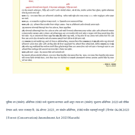
पूर्वीच्या वन (संवर्धन) अधिनियम 1980 मध्ये सुधारणा करण्यात आली असून त्यास वन (संवर्धन) सुधारणा अधिनियम 2023 असे शीर्षक
देण्यात आले. भारत राजपत्र दि. 04 ऑगस्ट 2023 , वन संवर्धन अधिनियम, 1980 मधील महत्वपूर्ण तरतुदी | दिनांक 04.08.2023
| Forest (Conservation) Amendment Act 2023 Marathi