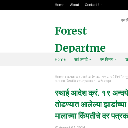
Home
About
Contact Us
वन व
Forest
Departme
Home
सर्व कायदे
वन विभाग
श
nt Of
Home
दरपत्रक
स्थाई आदेश क्रं. १९ अन्वये निर्गमित स
Maharasht
मालाच्या किंमतीचे दर पत्रकाबाबत.. ठाणे वनवृत
स्थाई आदेश क्रं. १९ अन्वये
ra
तोडण्यात आलेल्या झाडांच्या
मालाच्या किंमतीचे दर पत्रक
August 04, 2024