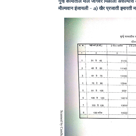
गुन्हे कामातील माल जागेवर मिळाला असल्यास
मौल्यवान इंजायली - a) खैर प्रजाती इमारती मा