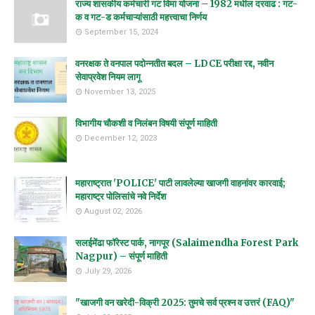
राज्य शासकीय कर्मचारी गट विमा योजना – 1982 मधील दरवाढ : गट-
क व गट-ड कर्मचाऱ्यांसाठी महत्त्वाचा निर्णय
September 15, 2024
वनरक्षक ते वनपाल पदोन्नतीत बदल – LDCE परीक्षा रद्द, नवीन
सेवाप्रवेश नियम लागू
November 13, 2025
विभागीय चौकशी व निलंबन विषयी संपूर्ण माहिती
December 12, 2023
महाराष्ट्रात 'POLICE' पाटी लावलेल्या खाजगी वाहनांवर कारवाई;
महाराष्ट्र पोलिसांचे नवे निर्देश
August 02, 2026
सलईमेंढा फॉरेस्ट पार्क, नागपूर (Salaimendha Forest Park
Nagpur) – संपूर्ण माहिती
July 29, 2026
"खाजगी वन खरेदी-विक्री 2025: तुमचे सर्व प्रश्न व उत्तरं (FAQ)"