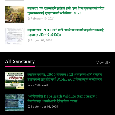
महाराष्ट्र वन्य प्राण्यांमुळे झालेली हानी, इजा किंवा नुकसान यांकरिता
नुकसानभरपाई प्रदान करणे अधिनियम, 2023
February 10, 2024
महाराष्ट्रात 'POLICE' पाटी लावलेल्या खाजगी वाहनांवर कारवाई;
महाराष्ट्र पोलिसांचे नवे निर्देश
August 02, 2026
All Sanctuary
View all
वनहक्क कायदा, 2006 चे कलम 3(2) अभयारण्य आणि राष्ट्रीय
उद्यानांमध्ये लागू होते का? MoEF&CC चे महत्त्वपूर्ण स्पष्टीकरण
July 23, 2026
"ओडिशातील Debrigarh Wildlife Sanctuary :
निसर्गसंपदा, धबधबे आणि ऐतिहासिक वारसा"
September 08, 2025