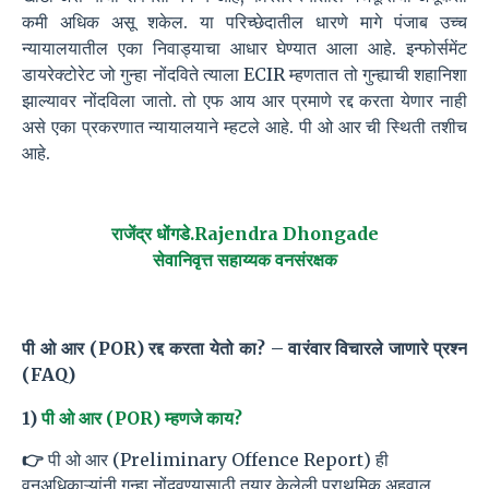
कमी अधिक असू शकेल. या परिच्छेदातील धारणे मागे पंजाब उच्च
न्यायालयातील एका निवाड्याचा आधार घेण्यात आला आहे. इन्फोर्समेंट
डायरेक्टोरेट जो गुन्हा नोंदविते त्याला ECIR म्हणतात तो गुन्ह्याची शहानिशा
झाल्यावर नोंदविला जातो. तो एफ आय आर प्रमाणे रद्द करता येणार नाही
असे एका प्रकरणात न्यायालयाने म्हटले आहे. पी ओ आर ची स्थिती तशीच
आहे.
राजेंद्र धोंगडे.Rajendra Dhongade
सेवानिवृत्त सहाय्यक वनसंरक्षक
पी ओ आर (POR) रद्द करता येतो का? – वारंवार विचारले जाणारे प्रश्न
(FAQ)
1)
पी ओ आर (POR) म्हणजे काय?
👉
पी ओ आर (Preliminary Offence Report) ही
वनअधिकाऱ्यांनी गुन्हा नोंदवण्यासाठी तयार केलेली प्राथमिक अहवाल