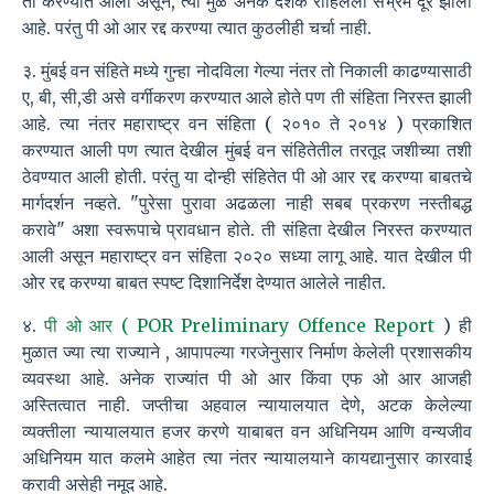
ती करण्यात आली असून, त्या मुळे अनेक दशके राहिलेला संभ्रम दूर झाला
आहे. परंतु पी ओ आर रद्द करण्या त्यात कुठलीही चर्चा नाही.
३. मुंबई वन संहिते मध्ये गुन्हा नोदविला गेल्या नंतर तो निकाली काढण्यासाठी
ए, बी, सी,डी असे वर्गीकरण करण्यात आले होते पण ती संहिता निरस्त झाली
आहे. त्या नंतर महाराष्ट्र वन संहिता ( २०१० ते २०१४ ) प्रकाशित
करण्यात आली पण त्यात देखील मुंबई वन संहितेतील तरतूद जशीच्या तशी
ठेवण्यात आली होती. परंतु या दोन्ही संहितेत पी ओ आर रद्द करण्या बाबतचे
मार्गदर्शन नव्हते. "पुरेसा पुरावा अढळला नाही सबब प्रकरण नस्तीबद्ध
करावे" अशा स्वरूपाचे प्रावधान होते. ती संहिता देखील निरस्त करण्यात
आली असून महाराष्ट्र वन संहिता २०२० सध्या लागू आहे. यात देखील पी
ओर रद्द करण्या बाबत स्पष्ट दिशानिर्देश देण्यात आलेले नाहीत.
४.
पी ओ आर ( POR Preliminary Offence Report
) ही
मुळात ज्या त्या राज्याने , आपापल्या गरजेनुसार निर्माण केलेली प्रशासकीय
व्यवस्था आहे. अनेक राज्यांत पी ओ आर किंवा एफ ओ आर आजही
अस्तित्वात नाही. जप्तीचा अहवाल न्यायालयात देणे, अटक केलेल्या
व्यक्तीला न्यायालयात हजर करणे याबाबत वन अधिनियम आणि वन्यजीव
अधिनियम यात कलमे आहेत त्या नंतर न्यायालयाने कायद्यानुसार कारवाई
करावी असेही नमूद आहे.