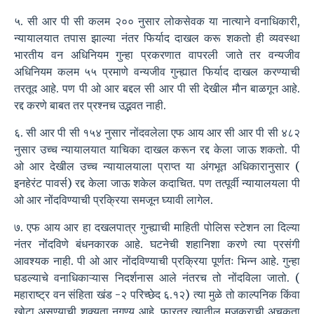
५. सी आर पी सी कलम २०० नुसार लोकसेवक या नात्याने वनाधिकारी,
न्यायालयात तपास झाल्या नंतर फिर्याद दाखल करू शकतो ही व्यवस्था
भारतीय वन अधिनियम गुन्हा प्रकरणात वापरली जाते तर वन्यजीव
अधिनियम कलम ५५ प्रमाणे वन्यजीव गुन्ह्यात फिर्याद दाखल करण्याची
तरतूद आहे. पण पी ओ आर बद्दल सी आर पी सी देखील मौन बाळगून आहे.
रद्द करणे बाबत तर प्रश्नच उद्भवत नाही.
६. सी आर पी सी १५४ नुसार नोंदवलेला एफ आय आर सी आर पी सी ४८२
नुसार उच्च न्यायालयात याचिका दाखल करून रद्द केला जाऊ शकतो. पी
ओ आर देखील उच्च न्यायालयाला प्राप्त या अंगभूत अधिकारानुसार (
इनहेरंट पावर्स) रद्द केला जाऊ शकेल कदाचित. पण तत्पूर्वी न्यायालयला पी
ओ आर नोंदविण्याची प्रक्रिया समजून घ्यावी लागेल.
७. एफ आय आर हा दखलपात्र गुन्ह्याची माहिती पोलिस स्टेशन ला दिल्या
नंतर नोंदविणे बंधनकारक आहे. घटनेची शहानिशा करणे त्या प्रसंगी
आवश्यक नाही. पी ओ आर नोंदविण्याची प्रक्रिया पूर्णतः भिन्न आहे. गुन्हा
घडल्याचे वनाधिकाऱ्यास निदर्शनास आले नंतरच तो नोंदविला जातो. (
महाराष्ट्र वन संहिता खंड -२ परिच्छेद ६.१२) त्या मुळे तो काल्पनिक किंवा
खोटा असण्याची शक्यता नगण्य आहे, फारतर त्यातील मजकूराची अचूकता