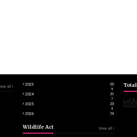
2023
Total
55
iew all
9
2024
31
7
2025
23
4
2026
74
Wildlife Act
View all