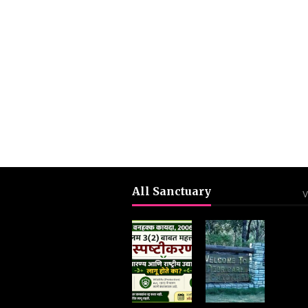
All Sanctuary
V