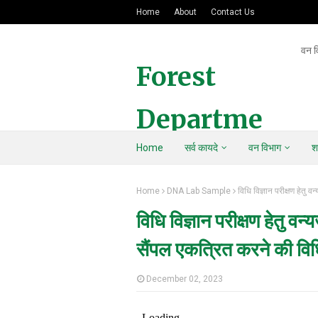
Home
About
Contact Us
वन व
Forest
Departme
Home
सर्व कायदे
वन विभाग
श
nt Of
Home
DNA Lab Sample
विधि विज्ञान परीक्षण हेतु
Maharasht
विधि विज्ञान परीक्षण हेतु 
ra
सैंपल एकत्रित करने की विध
December 02, 2023