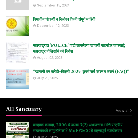
September 15, 2024
विभागीय चौकशी व निलंबन विषयी संपूर्ण माहिती
December 12, 2023
महाराष्ट्रात 'POLICE' पाटी लावलेल्या खाजगी वाहनांवर कारवाई;
महाराष्ट्र पोलिसांचे नवे निर्देश
August 02, 2026
"खाजगी वन खरेदी-विक्री 2025: तुमचे सर्व प्रश्न व उत्तरं (FAQ)"
July 20, 2025
All Sanctuary
View all
वनहक्क कायदा, 2006 चे कलम 3(2) अभयारण्य आणि राष्ट्रीय
उद्यानांमध्ये लागू होते का? MoEF&CC चे महत्त्वपूर्ण स्पष्टीकरण
July 23, 2026