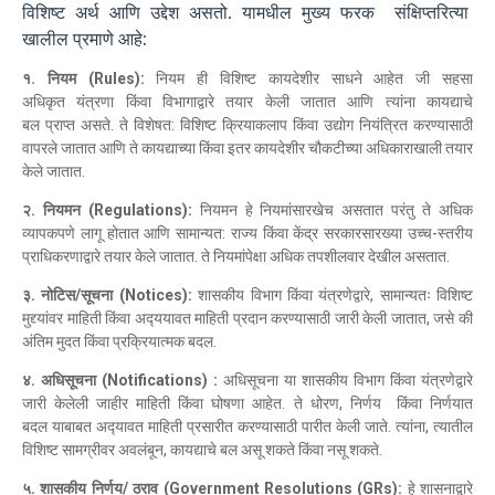
विशिष्ट अर्थ आणि उद्देश असतो. यामधील मुख्य फरक संक्षिप्तरित्‍या
खालील प्रमाणे आहे:
१.
नियम
(
Rules
)
:
नियम ही विशिष्ट कायदेशीर साधने आहेत जी सहसा
अधिकृत यंत्रणा किंवा विभागाद्वारे तयार केली जातात आणि त्यांना कायद्याचे
बल प्राप्‍त असते. ते विशेषत: विशिष्ट क्रियाकलाप किंवा उद्योग नियंत्रित करण्यासाठी
वापरले जातात आणि ते कायद्याच्या किंवा इतर कायदेशीर चौकटीच्या अधिकाराखाली तयार
केले जातात.
२. नियमन
(
Regulations
)
:
नियमन हे नियमांसारखेच असतात परंतु ते अधिक
व्यापकपणे लागू होतात आणि सामान्यत: राज्य किंवा केंद्र सरकारसारख्या उच्च-स्तरीय
प्राधिकरणाद्वारे तयार केले जातात. ते नियमांपेक्षा अधिक तपशीलवार देखील असतात.
३. नोटिस/सूचना
(
Notices
)
:
शासकीय विभाग किंवा यंत्रणेद्वारे, सामान्यतः विशिष्ट
मुद्द्यांवर माहिती किंवा अद्‍ययावत माहिती प्रदान करण्यासाठी जारी केली जातात, जसे की
अंतिम मुदत किंवा प्रक्रियात्मक बदल.
४.
अधिसूचना
(
Notifications
)
:
अधिसूचना या शासकीय विभाग किंवा यंत्रणेद्वारे
जारी केलेली जाहीर माहिती किंवा घोषणा आहेत. ते धोरण, निर्णय किंवा निर्णयात
बदल याबाबत अद्‍यावत माहिती प्रसारीत करण्‍यासाठी पारीत केली जाते. त्यांना, त्‍यातील
विशिष्ट सामग्रीवर अवलंबून, कायद्याचे बल असू शकते किंवा नसू शकते.
५. शासकीय निर्णय/
ठराव
(
Government Resolutions (GRs)
:
हे शासनाद्वारे