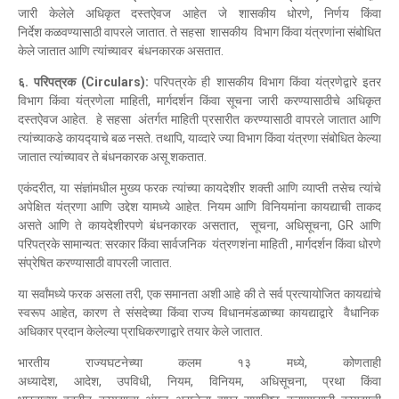
जारी केलेले अधिकृत दस्तऐवज आहेत जे शासकीय धोरणे, निर्णय किंवा
निर्देश कळवण्‍यासाठी वापरले जातात. ते सहसा शासकीय विभाग किंवा यंत्रणांना संबोधित
केले जातात आणि त्यांच्यावर बंधनकारक असतात.
६.
परिपत्रक
(
Circulars
)
:
परिपत्रके ही शासकीय विभाग किंवा यंत्रणेद्वारे इतर
विभाग किंवा यंत्रणेला माहिती, मार्गदर्शन किंवा सूचना जारी करण्यासाठीचे अधिकृत
दस्तऐवज आहेत. हे सहसा अंतर्गत माहिती प्रसारीत करण्‍यासाठी वापरले जातात आणि
त्यांच्याकडे कायद्‍याचे बळ नसते. तथापि, याव्‍दारे ज्या विभाग किंवा यंत्रणा संबोधित केल्‍या
जातात त्‍यांच्‍यावर ते बंधनकारक असू शकतात.
एकंदरीत, या संज्ञांमधील मुख्य फरक त्यांच्या कायदेशीर शक्ती आणि व्याप्ती तसेच त्यांचे
अपेक्षित यंत्रणा आणि उद्देश यामध्ये आहेत. नियम आणि विनियमांना कायद्याची ताकद
असते आणि ते कायदेशीरपणे बंधनकारक असतात, सूचना, अधिसूचना, GR आणि
परिपत्रके सामान्यत: सरकार किंवा सार्वजनिक यंत्रणशंना माहिती , मार्गदर्शन किंवा धोरणे
संप्रेषित करण्यासाठी वापरली जातात.
या सर्वांमध्ये फरक असला तरी, एक समानता अशी आहे की ते सर्व प्रत्यायोजित कायद्यांचे
स्वरूप आहेत, कारण ते संसदेच्या किंवा राज्य विधानमंडळाच्या कायद्याद्वारे वैधानिक
अधिकार प्रदान केलेल्या प्राधिकरणाद्वारे तयार केले जातात.
भारतीय राज्यघटनेच्या कलम १३ मध्ये, कोणताही
अध्यादेश, आदेश, उपविधी, नियम, विनियम, अधिसूचना, प्रथा किंवा