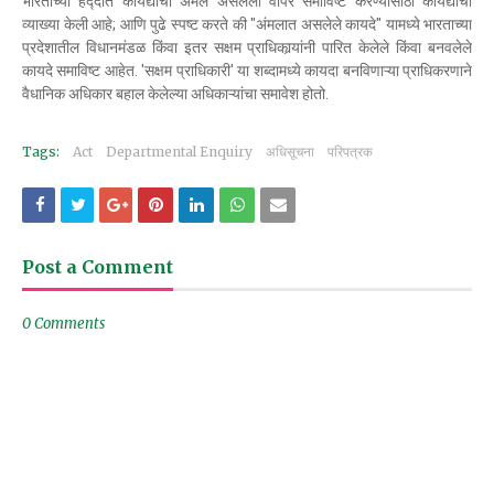
भारताच्या हद्‍दीत कायद्याचा अंमल असलेला वापर समाविष्ट करण्यासाठी कायद्याची
व्याख्या केली आहे; आणि पुढे स्पष्ट करते की "अंमलात असलेले कायदे" यामध्ये भारताच्या
प्रदेशातील विधानमंडळ किंवा इतर सक्षम प्राधिकार्‍यांनी पारित केलेले किंवा बनवलेले
कायदे समाविष्ट आहेत. 'सक्षम प्राधिकारी' या शब्दामध्ये कायदा बनविणाऱ्या प्राधिकरणाने
वैधानिक अधिकार बहाल केलेल्या अधिकाऱ्यांचा समावेश होतो.
Tags:
Act
Departmental Enquiry
अधिसूचना
परिपत्रक
Post a Comment
0 Comments