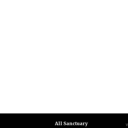
All Sanctuary
V