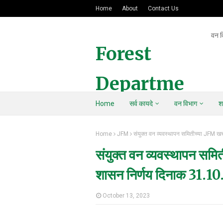
Home
About
Contact Us
वन व
Forest
Departme
Home
सर्व कायदे
वन विभाग
श
nt Of
Home
JFM
संयुक्त वन व्यवस्थापन समितीच्या JFM खर
Maharasht
संयुक्त वन व्यवस्थापन समित
ra
शासन निर्णय दिनाक 31.1
October 13, 2023