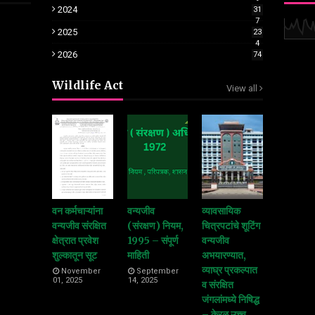
2024
31
7
2025
23
4
2026
74
Wildlife Act
View all
वन कर्मचाऱ्यांना
वन्यजीव
व्यावसायिक
वन्यजीव संरक्षित
(संरक्षण) नियम,
चित्रपटांचे शूटिंग
क्षेत्रात प्रवेश
1995 – संपूर्ण
वन्यजीव
शुल्कातून सूट
माहिती
अभयारण्यात,
व्याघ्र प्रकल्पात
November
September
01, 2025
14, 2025
व संरक्षित
जंगलांमध्ये निषिद्ध
– केरळ उच्च