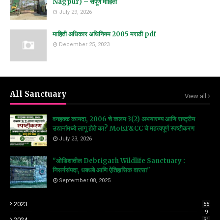
Nagpur) – संपूर्ण माहिती
July 29, 2026
माहिती अधिकार अधिनियम 2005 मराठी pdf
December 25, 2023
All Sanctuary
View all
वनहक्क कायदा, 2006 चे कलम 3(2) अभयारण्य आणि राष्ट्रीय
उद्यानांमध्ये लागू होते का? MoEF&CC चे महत्त्वपूर्ण स्पष्टीकरण
July 23, 2026
"ओडिशातील Debrigarh Wildlife Sanctuary :
निसर्गसंपदा, धबधबे आणि ऐतिहासिक वारसा"
September 08, 2025
2023
55
9
2024
31