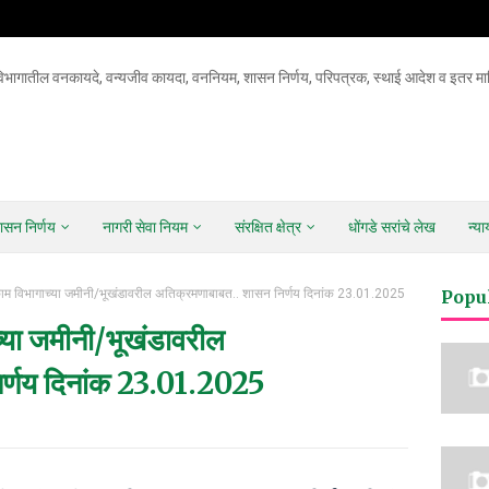
िभागातील वनकायदे, वन्यजीव कायदा, वननियम, शासन निर्णय, परिपत्रक, स्थाई आदेश व इतर माह
ासन निर्णय
नागरी सेवा नियम
संरक्षित क्षेत्र
धोंगडे सरांचे लेख
न्य
काम विभागाच्या जमीनी/भूखंडावरील अतिक्रमणाबाबत.. शासन निर्णय दिनांक 23.01.2025
Popu
च्या जमीनी/भूखंडावरील
र्णय दिनांक 23.01.2025