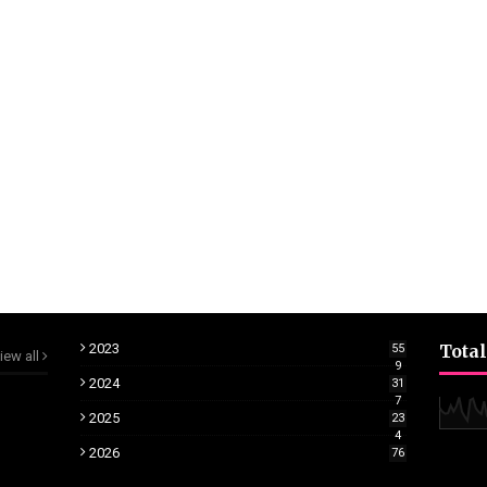
2023
Total
55
iew all
9
2024
31
7
2025
23
4
2026
76