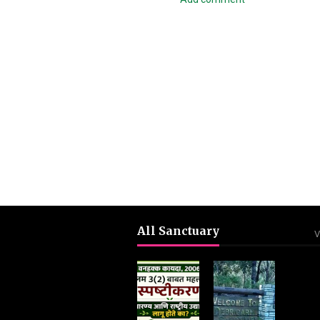
All Sanctuary
V