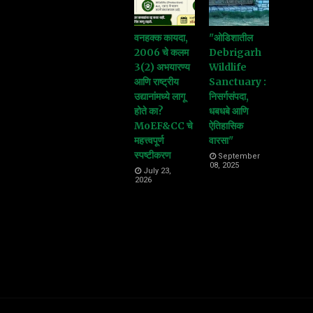
वनहक्क कायदा,
"ओडिशातील
2006 चे कलम
Debrigarh
3(2) अभयारण्य
Wildlife
आणि राष्ट्रीय
Sanctuary :
उद्यानांमध्ये लागू
निसर्गसंपदा,
होते का?
धबधबे आणि
MoEF&CC चे
ऐतिहासिक
महत्त्वपूर्ण
वारसा"
स्पष्टीकरण
September
08, 2025
July 23,
2026