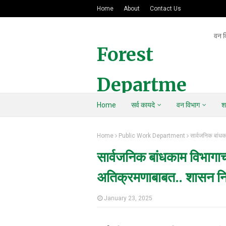
Home
About
Contact Us
वन व
Forest
Departme
Home
सर्व कायदे
वन विभाग
श
nt Of
Home
Public Work Department
सार्वजनिक बांध
Maharasht
सार्वजनिक बांधकाम विभागा
ra
अतिक्रमणाबाबत.. शासन नि
January 23, 2025