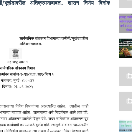
नी/भूखंडावरील अतिक्रमणाबाबत.. शासन निर्णय दिनांक