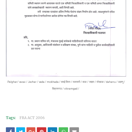
Palghar/ vasai / Javhar / vada / mokhada / वसई विरार / तलासरी / वाडा / जव्हार / मोखाडा / dahanu / डहाणू /
विक्रमगड / vikramgad /
Tags:
FRA ACT 2006