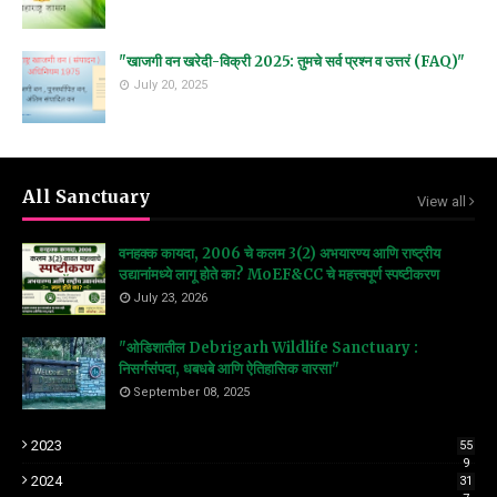
"खाजगी वन खरेदी-विक्री 2025: तुमचे सर्व प्रश्न व उत्तरं (FAQ)"
July 20, 2025
All Sanctuary
View all
वनहक्क कायदा, 2006 चे कलम 3(2) अभयारण्य आणि राष्ट्रीय
उद्यानांमध्ये लागू होते का? MoEF&CC चे महत्त्वपूर्ण स्पष्टीकरण
July 23, 2026
"ओडिशातील Debrigarh Wildlife Sanctuary :
निसर्गसंपदा, धबधबे आणि ऐतिहासिक वारसा"
September 08, 2025
2023
55
9
2024
31