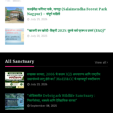
सलईमेंढा फॉरेस्ट पार्क, नागपूर (Salaimendha Forest Park
Nagpur) – संपूर्ण माहिती
July 29, 2026
"खाजगी वन खरेदी-विक्री 2025: तुमचे सर्व प्रश्न व उत्तरं (FAQ)"
July 20, 2025
All Sanctuary
View all
वनहक्क कायदा, 2006 चे कलम 3(2) अभयारण्य आणि राष्ट्रीय
उद्यानांमध्ये लागू होते का? MoEF&CC चे महत्त्वपूर्ण स्पष्टीकरण
July 23, 2026
"ओडिशातील Debrigarh Wildlife Sanctuary :
निसर्गसंपदा, धबधबे आणि ऐतिहासिक वारसा"
September 08, 2025