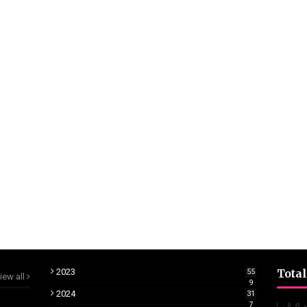
2023
Total
55
iew all
9
2024
31
7