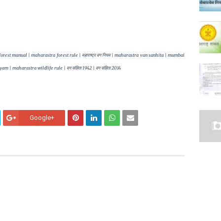
astra forest manual | maharastra forest rule | महाराष्ट्र वन नियम | maharastra van sanhita | mumbai
 | maharastra wildlife rule | वन संहिता 1942 | वन संहिता 2014
Google+