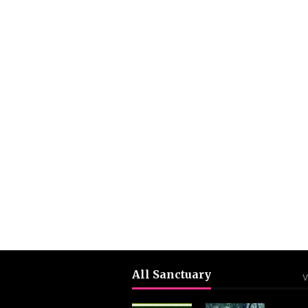
All Sanctuary
V