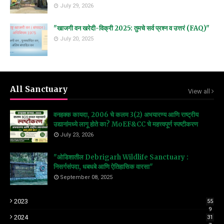
July 29, 2026
"खाजगी वन खरेदी-विक्री 2025: तुमचे सर्व प्रश्न व उत्तरं (FAQ)"
July 20, 2025
All Sanctuary
View all
वनहक्क कायदा, 2006 चे कलम 3(2) अभयारण्य आणि राष्ट्रीय
उद्यानांमध्ये लागू होते का? MoEF&CC चे महत्त्वपूर्ण स्पष्टीकरण
July 23, 2026
"ओडिशातील Debrigarh Wildlife Sanctuary :
निसर्गसंपदा, धबधबे आणि ऐतिहासिक वारसा"
September 08, 2025
2023
55
9
2024
31