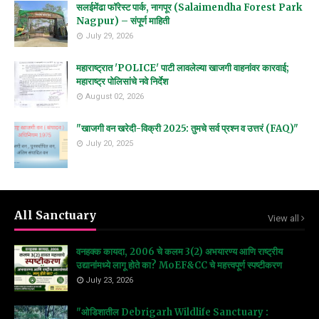
सलईमेंढा फॉरेस्ट पार्क, नागपूर (Salaimendha Forest Park
Nagpur) – संपूर्ण माहिती
July 29, 2026
महाराष्ट्रात 'POLICE' पाटी लावलेल्या खाजगी वाहनांवर कारवाई;
महाराष्ट्र पोलिसांचे नवे निर्देश
August 02, 2026
"खाजगी वन खरेदी-विक्री 2025: तुमचे सर्व प्रश्न व उत्तरं (FAQ)"
July 20, 2025
All Sanctuary
View all
वनहक्क कायदा, 2006 चे कलम 3(2) अभयारण्य आणि राष्ट्रीय
उद्यानांमध्ये लागू होते का? MoEF&CC चे महत्त्वपूर्ण स्पष्टीकरण
July 23, 2026
"ओडिशातील Debrigarh Wildlife Sanctuary :