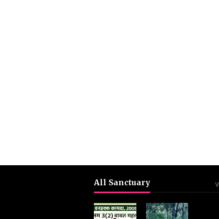
All Sanctuary
V