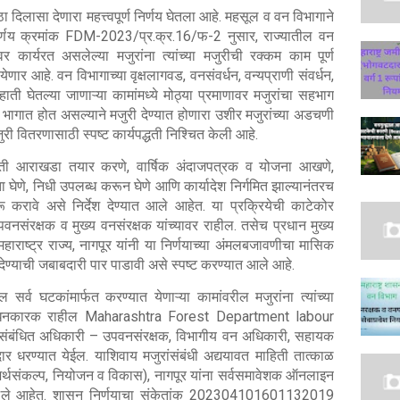
ा दिलासा देणारा महत्त्वपूर्ण निर्णय घेतला आहे. महसूल व वन विभागाने
र्णय क्रमांक FDM-2023/प्र.क्र.16/फ-2 नुसार, राज्यातील वन
वर कार्यरत असलेल्या मजुरांना त्यांच्या मजुरीची रक्कम काम पूर्ण
णार आहे. वन विभागाच्या वृक्षलागवड, वनसंवर्धन, वन्यप्राणी संवर्धन,
 घेतल्या जाणाऱ्या कामांमध्ये मोठ्या प्रमाणावर मजुरांचा सहभाग
ी भागात होत असल्याने मजुरी देण्यात होणारा उशीर मजुरांच्या अडचणी
ुरी वितरणासाठी स्पष्ट कार्यपद्धती निश्चित केली आहे.
 कृती आराखडा तयार करणे, वार्षिक अंदाजपत्रक व योजना आखणे,
 घेणे, निधी उपलब्ध करून घेणे आणि कार्यादेश निर्गमित झाल्यानंतरच
ुरू करावे असे निर्देश देण्यात आले आहेत. या प्रक्रियेची काटेकोर
संरक्षक व मुख्य वनसंरक्षक यांच्यावर राहील. तसेच प्रधान मुख्य
ाराष्ट्र राज्य, नागपूर यांनी या निर्णयाच्या अंमलबजावणीचा मासिक
ेण्याची जबाबदारी पार पाडावी असे स्पष्ट करण्यात आले आहे.
्व घटकांमार्फत करण्यात येणाऱ्या कामांवरील मजुरांना त्यांच्या
े बंधनकारक राहील Maharashtra Forest Department labour
 संबंधित अधिकारी – उपवनसंरक्षक, विभागीय वन अधिकारी, सहायक
दार धरण्यात येईल. याशिवाय मजुरांसंबंधी अद्ययावत माहिती तात्काळ
(अर्थसंकल्प, नियोजन व विकास), नागपूर यांना सर्वसमावेशक ऑनलाइन
 आले आहेत. शासन निर्णयाचा संकेतांक 202304101601132019