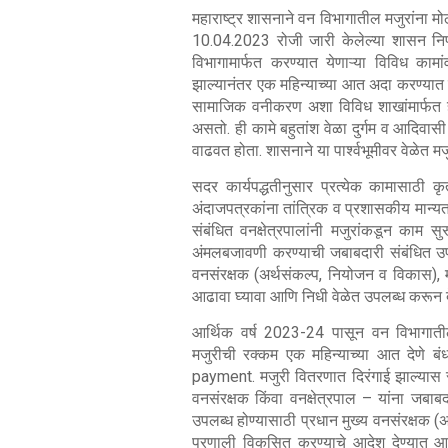
महाराष्ट्र शासनाने वन विभागातील मजुरांना मोठ
10.04.2023 रोजी जारी केलेल्या शासन नि
विभागामार्फत करण्यात येणाऱ्या विविध कामां
झाल्यानंतर एक महिन्याच्या आत अदा करण्यात ये
सामाजिक वनीकरण अशा विविध शाखांमार्फत हाती
असतो. ही कामे बहुतांश वेळा दुर्गम व आदिवास
वाढवत होता. शासनाने या पार्श्वभूमीवर वेळेत मज
सदर कार्यपद्धतीनुसार प्रत्येक कामासाठी
अंदाजपत्रकांना तांत्रिक व प्रशासकीय मान्यता
संबंधित वनक्षेत्रपालांनी मजुरांकडून काम स
अंमलबजावणी करण्याची जबाबदारी संबंधित उपवन
वनसंरक्षक (अर्थसंकल्प, नियोजन व विकास), मह
आढावा घ्यावा आणि निधी वेळेत उपलब्ध करून द
आर्थिक वर्ष 2023-24 पासून वन विभागातील सर
मजुरीची रक्कम एक महिन्याच्या आत देण
payment. मजुरी वितरणात दिरंगाई झाल्यास
वनसंरक्षक किंवा वनक्षेत्रपाल – यांना जबाब
उपलब्ध होण्यासाठी प्रधान मुख्य वनसंरक्षक 
प्रणाली विकसित करण्याचे आदेश देण्यात