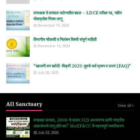
वनरक्षक ते वनपाल पदोन्नतीत बदल – LDCE परीक्षा रद्द, नवीन
सेवाप्रवेश नियम लागू
November 13, 2025
विभागीय चौकशी व निलंबन विषयी संपूर्ण माहिती
December 12, 2023
"खाजगी वन खरेदी-विक्री 2025: तुमचे सर्व प्रश्न व उत्तरं (FAQ)"
July 20, 2025
All Sanctuary
View all
वनहक्क कायदा, 2006 चे कलम 3(2) अभयारण्य आणि राष्ट्रीय
उद्यानांमध्ये लागू होते का? MoEF&CC चे महत्त्वपूर्ण स्पष्टीकरण
July 23, 2026