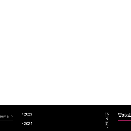
2023
Total
55
iew all
9
2024
31
7