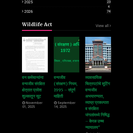
2025
23
4
2026
74
Wildlife Act
View all
वन कर्मचाऱ्यांना
वन्यजीव
व्यावसायिक
वन्यजीव संरक्षित
(संरक्षण) नियम,
चित्रपटांचे शूटिंग
क्षेत्रात प्रवेश
1995 – संपूर्ण
वन्यजीव
शुल्कातून सूट
माहिती
अभयारण्यात,
व्याघ्र प्रकल्पात
November
September
01, 2025
14, 2025
व संरक्षित
जंगलांमध्ये निषिद्ध
– केरळ उच्च
न्यायालय"