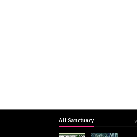
All Sanctuary
V