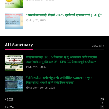
"खाजगी वन खरेदी-विक्री 2025: तुमचे सर्व प्रश्न व उत्तरं (FAQ)"
July 20, 2025
All Sanctuary
View all
वनहक्क कायदा, 2006 चे कलम 3(2) अभयारण्य आणि राष्ट्रीय
उद्यानांमध्ये लागू होते का? MoEF&CC चे महत्त्वपूर्ण स्पष्टीकरण
July 23, 2026
"ओडिशातील Debrigarh Wildlife Sanctuary :
निसर्गसंपदा, धबधबे आणि ऐतिहासिक वारसा"
September 08, 2025
2023
55
9
2024
31