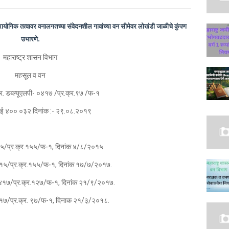
्रायोगिक तत्वावर वनालगतच्या संवेदनशील गावांच्या वन सीमेवर लोखंडी जाळीचे कुंपण
उभारणे.
महाराष्ट्र शासन विभाग
महसूल व वन
र. डब्ल्यूएलपी- ०४१७ /प्र.क्र.९७ /फ-१
ुंबई ४०० ०३२ दिनांक :- २९.०८.२०१९
५.१५/प्र.क्र.१५५/फ-१, दिनांक ४/८/२०१५.
. ०५१५/प्र.क्र.१५५/फ-१, दिनांक १७/७/२०१७.
ी. ०४१७/प्र.क्र.१२७/फ-१, दिनांक २१/९/२०१७.
. ०५१७/प्र.क्र. ९७/फ-१, दिनाक २१/३/२०१८.