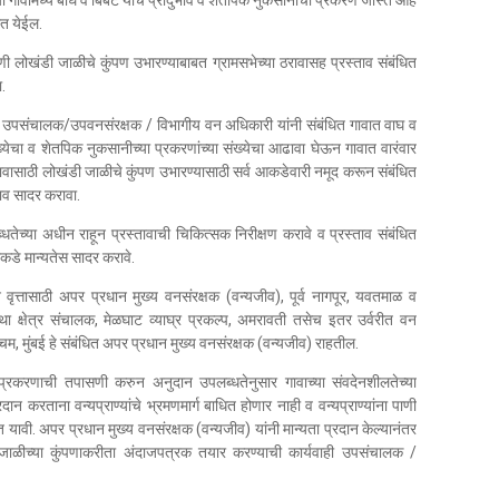
गावांमध्ये बाघ व बिबट यांचे प्रादुर्भाव व शेतपिक नुकसानीची प्रकरणे जास्त आहे
त येईल.
ाणी लोखंडी जाळीचे कुंपण उभारण्याबाबत ग्रामसभेच्या ठरावासह प्रस्ताव संबंधित
.
ंधित उपसंचालक/उपवनसंरक्षक / विभागीय वन अधिकारी यांनी संबंधित गावात वाघ व
 संख्येचा व शेतपिक नुकसानीच्या प्रकरणांच्या संख्येचा आढावा घेऊन गावात वारंवार
वासाठी लोखंडी जाळीचे कुंपण उभारण्यासाठी सर्व आकडेवारी नमूद करून संबंधित
ताव सादर करावा.
धतेच्या अधीन राहून प्रस्तावाची चिकित्सक निरीक्षण करावे व प्रस्ताव संबंधित
याकडे मान्यतेस सादर करावे.
न वृत्तासाठी अपर प्रधान मुख्य वनसंरक्षक (वन्यजीव), पूर्व नागपूर, यवतमाळ व
था क्षेत्र संचालक, मेळघाट व्याघ्र प्रकल्प, अमरावती तसेच इतर उर्वरीत वन
चिम, मुंबई हे संबंधित अपर प्रधान मुख्य वनसंरक्षक (वन्यजीव) राहतील.
 प्रकरणाची तपासणी करुन अनुदान उपलब्धतेनुसार गावाच्या संवदेनशीलतेच्या
रदान करताना वन्यप्राण्यांचे भ्रमणमार्ग बाधित होणार नाही व वन्यप्राण्यांना पाणी
त यावी. अपर प्रधान मुख्य वनसंरक्षक (वन्यजीव) यांनी मान्यता प्रदान केल्यानंतर
ी जाळीच्या कुंपणाकरीता अंदाजपत्रक तयार करण्याची कार्यवाही उपसंचालक /