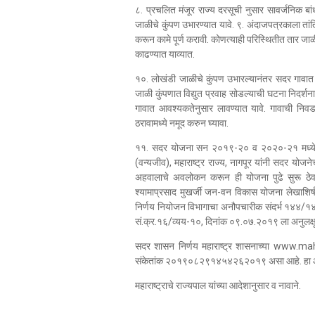
८. प्रचलित मंजूर राज्य दरसूची नुसार सावर्जनिक बा
जाळीचे कुंपण उभारण्यात यावे. ९. अंदाजपत्रकाला तांत्
करून कामे पूर्ण करावी. कोणत्याही परिस्थितीत तार जाळी क
काढण्यात याव्यात.
१०. लोखंडी जाळीचे कुंपण उभारल्यानंतर सदर गावात /
जाळी कुंपणात विद्युत प्रवाह सोडल्याची घटना निदर्
गावात आवश्यकतेनुसार लावण्यात यावे. गावाची निवड
ठरावामध्ये नमूद करुन घ्यावा.
११. सदर योजना सन २०१९-२० व २०२०-२१ मध्ये रु. १
(वन्यजीव), महाराष्ट्र राज्य, नागपूर यांनी सदर 
अहवालाचे अवलोकन करून ही योजना पुढे सुरू ठेवण
श्यामाप्रसाद मुखर्जी जन-वन विकास योजना लेखाशि
निर्णय नियोजन विभागाचा अनौपचारीक संदर्भ १४४/१४
सं.क्र.१६/व्यय-१०, दिनांक ०९.०७.२०१९ ला अनुलक्षून व
सदर शासन निर्णय महाराष्ट्र शासनाच्या www.ma
संकेतांक २०१९०८२९१४५४२६२०१९ असा आहे. हा आदेश 
महाराष्ट्राचे राज्यपाल यांच्या आदेशानुसार व नावाने.