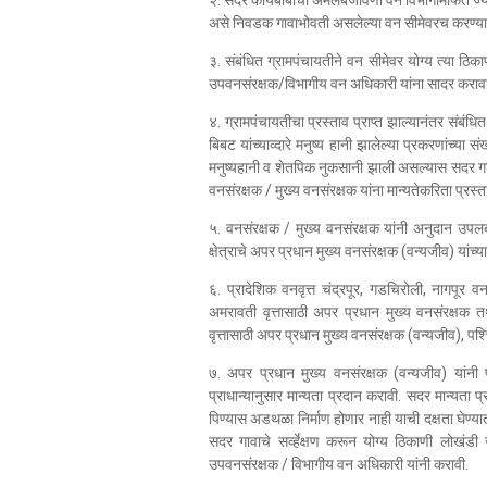
२. सदर कार्यबाबींची अंमलबजावणी वन विभागामार्फत ज्या 
असे निवडक गावाभोवती असलेल्या वन सीमेवरच करण्या
३. संबंधित ग्रामपंचायतीने वन सीमेवर योग्य त्या ठिक
उपवनसंरक्षक/विभागीय वन अधिकारी यांना सादर करावा
४. ग्रामपंचायतीचा प्रस्ताव प्राप्त झाल्यानंतर संब
बिबट यांच्याव्दारे मनुष्य हानी झालेल्या प्रकरणांच्या
मनुष्यहानी व शेतपिक नुकसानी झाली असल्यास सदर गा
वनसंरक्षक / मुख्य वनसंरक्षक यांना मान्यतेकरिता प्रस्
५. वनसंरक्षक / मुख्य वनसंरक्षक यांनी अनुदान उपलब्
क्षेत्राचे अपर प्रधान मुख्य वनसंरक्षक (वन्यजीव) यांच्
६. प्रादेशिक वनवृत्त चंद्रपूर, गडचिरोली, नागपूर व
अमरावती वृत्तासाठी अपर प्रधान मुख्य वनसंरक्षक त
वृत्तासाठी अपर प्रधान मुख्य वनसंरक्षक (वन्यजीव), पश्
७. अपर प्रधान मुख्य वनसंरक्षक (वन्यजीव) यांनी
प्राधान्यानुसार मान्यता प्रदान करावी. सदर मान्यता प्
पिण्यास अडथळा निर्माण होणार नाही याची दक्षता घेण्या
सदर गावाचे सर्व्हेक्षण करून योग्य ठिकाणी लोखंड
उपवनसंरक्षक / विभागीय वन अधिकारी यांनी करावी.