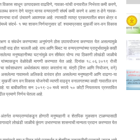
िकास साधून उत्पादकता वाढविणे, गावका-यांची वनावरील निर्भरता कमी करणे,
 उपलब्ध करुन देणे यातून मानव वन्यप्राणी संघर्ष कमी करणे व अशा त-हेने गावक-
थापनाचा दर्जा उंचावणे आवश्यक आहे. त्यासाठी व्याघ्र प्रकल्पातील बफर क्षेत्र व
वांमध्ये संदर्भ- १ च्या शासन निर्णयानुसार डॉ. श्यामाप्रसाद मुखर्जी जन-वन विकास
 संरक्षण व संवर्धन करण्याच्या अनुषंगाने ठोस उपाययोजना करण्यात येत असल्यामुळे
ख्येतही वाढ होत चालली आहे. वाघ आणि बिबट या वन्यप्राण्यांच्या प्रादुर्भावामुळे काही
ेल्या मनुष्यहानीच्या घटनांमुळे वन सीमेवर योग्य त्या ठिकाणी लोखंडी जाळीचे
ी यांच्याकडून वेळोवेळी मागणी करण्यात येत आहे. दिनांक १८.०६.२०१९ रोजी
ा सर्वसाधारण अर्थसंकल्प सादर करतांना मा. मंत्री (वित्त आणि नियोजन, वने)
लगत असलेल्या गावामध्ये अलिकडे वारंवार होत असलेल्या मनुष्यहानी आणि वाढणा-या
ाद मुखर्जी जन वन विकास योजनेची व्याप्ती वाढवून वनालगतच्या काही गावातील वन
 आहे. या बाबीकरिता सन २०१९-२० मध्ये रूपये ५० कोटी नियतव्यय प्रस्तावित
ढील प्रमाणे निर्णय घेतला आहे.
ंतर्गत वन्यप्राण्यांकडून होणारी मनुष्यहानी व शेतपिक नुकसान टाळण्यासाठी
ागाव्दारे लोखंडी जाळीचे कुंपण उभारण्यास शासनाची मान्यता प्रदान करण्यात येत