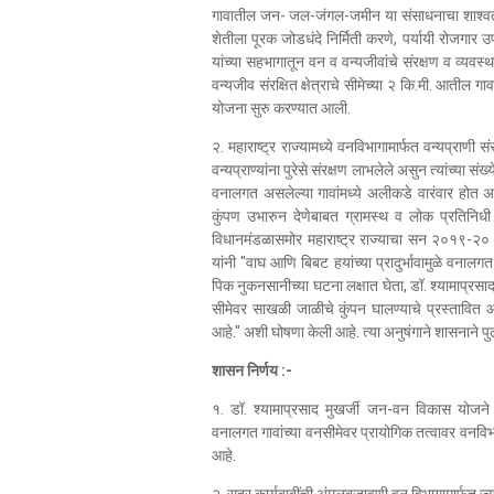
गावातील जन- जल-जंगल-जमीन या संसाधनाचा शाश्वत व
शेतीला पूरक जोडधंदे निर्मिती करणे, पर्यायी रोजगार
यांच्या सहभागातून वन व वन्यजीवांचे संरक्षण व व्यवस्
वन्यजीव संरक्षित क्षेत्राचे सीमेच्या २ कि.मी. आतील गा
योजना सुरु करण्यात आली.
२. महाराष्ट्र राज्यामध्ये वनविभागामार्फत वन्यप्राणी
वन्यप्राण्यांना पुरेसे संरक्षण लाभलेले असुन त्यांच्या सं
वनालगत असलेल्या गावांमध्ये अलीकडे वारंवार होत असल
कुंपण उभारुन देणेबाबत ग्रामस्थ व लोक प्रतिनिध
विधानमंडळासमोर महाराष्ट्र राज्याचा सन २०१९-२० च
यांनी "वाघ आणि बिबट हयांच्या प्रादुर्भावामुळे वना
पिक नुकनसानीच्या घटना लक्षात घेता, डॉ. श्यामाप्रस
सीमेवर साखळी जाळीचे कुंपन घालण्याचे प्रस्तावित
आहे." अशी घोषणा केली आहे. त्या अनुषंगाने शासनाने पु
शासन निर्णय :-
१. डॉ. श्यामाप्रसाद मुखर्जी जन-वन विकास योजने अ
वनालगत गावांच्या वनसीमेवर प्रायोगिक तत्वावर वनविभ
आहे.