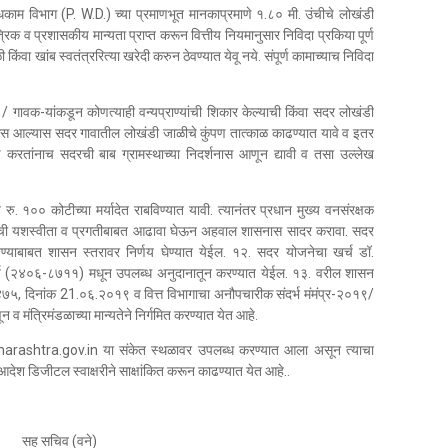
ंधकाम विभाग (P. W.D.) च्या प्रमाणभूत मानकाप्रमाणे १.८० मी. उंचीचे लोखंडी
रिक व प्रशासकीय मान्यता प्राप्त करून वित्तीय नियमानुसार निविदा प्रकिया पूर्ण
िंवा खांब स्वतंत्ररित्या खरेदी करुन ठेवण्यात येवू नये. संपूर्ण कामाच्याच निविदा
 गावक-यांकडून कोणत्याही वन्यप्राण्यांची शिकार केल्याची किंवा सदर लोखंडी
शनास आल्यास सदर गावातील लोखंडी जाळीचे कुंपण तात्काळ काढण्यात यावे व इतर
 करतांनाच सदरची बाब ग्रामस्थाच्या निदर्शनास आणून द्यावी व तसा उल्लेख
०० कोटीच्या मर्यादेत राबविण्यात यावी. त्यानंतर प्रधान मुख्य वनसंरक्षक
योजनेची यशस्वीता व प्रगतीबाबत आढावा घेऊन अहवाल शासनास सादर करावा. सदर
्याबाबत शासन स्तरावर निर्णय घेण्यात येईल. १२. सदर योजनेचा खर्च डॉ.
र्ष (२४०६-८७११) मधून उपलब्ध अनुदानातून करण्यात येईल. १३. वरील शासन
७५, दिनांक 21.०६.२०१९ व वित्त विभागाचा अनौपचारीक संदर्भ मंमंप्र-२०१९/
 मंत्रिमंडळाच्या मान्यतेने निर्गमित करण्यात येत आहे.
harashtra.gov.in या संकेत स्थळावर उपलब्ध करण्यात आला असून त्याचा
डिजीटल स्वाक्षरीने साक्षांकित करून काढण्यात येत आहे..
सह सचिव (वने)