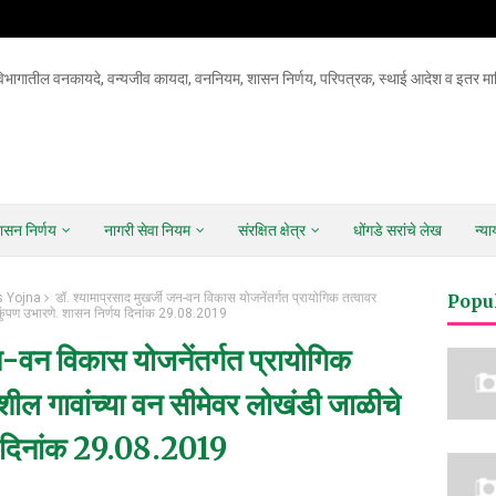
िभागातील वनकायदे, वन्यजीव कायदा, वननियम, शासन निर्णय, परिपत्रक, स्थाई आदेश व इतर माह
ासन निर्णय
नागरी सेवा नियम
संरक्षित क्षेत्र
धोंगडे सरांचे लेख
न्य
s Yojna
डॉ. श्यामाप्रसाद मुखर्जी जन-वन विकास योजनेंतर्गत प्रायोगिक तत्वावर
Popu
 कुंपण उभारणे. शासन निर्णय दिनांक 29.08.2019
जन-वन विकास योजनेंतर्गत प्रायोगिक
शील गावांच्या वन सीमेवर लोखंडी जाळीचे
णय दिनांक 29.08.2019