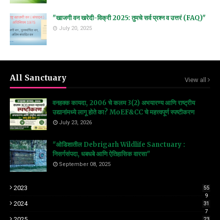
"खाजगी वन खरेदी-विक्री 2025: तुमचे सर्व प्रश्न व उत्तरं (FAQ)"
July 20, 2025
All Sanctuary
View all
वनहक्क कायदा, 2006 चे कलम 3(2) अभयारण्य आणि राष्ट्रीय
उद्यानांमध्ये लागू होते का? MoEF&CC चे महत्त्वपूर्ण स्पष्टीकरण
July 23, 2026
"ओडिशातील Debrigarh Wildlife Sanctuary :
निसर्गसंपदा, धबधबे आणि ऐतिहासिक वारसा"
September 08, 2025
2023
55
9
2024
31
7
2025
23