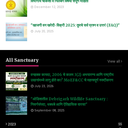
विभागीय चौकशी व निलंबन विषयी संपूर्ण माहिती
December 12, 2023
"खाजगी वन खरेदी-विक्री 2025: तुमचे सर्व प्रश्न व उत्तरं (FAQ)"
July 20, 2025
All Sanctuary
View all
वनहक्क कायदा, 2006 चे कलम 3(2) अभयारण्य आणि राष्ट्रीय
उद्यानांमध्ये लागू होते का? MoEF&CC चे महत्त्वपूर्ण स्पष्टीकरण
July 23, 2026
"ओडिशातील Debrigarh Wildlife Sanctuary :
निसर्गसंपदा, धबधबे आणि ऐतिहासिक वारसा"
September 08, 2025
2023
55