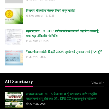
विभागीय चौकशी व निलंबन विषयी संपूर्ण माहिती
December 12, 2023
महाराष्ट्रात 'POLICE' पाटी लावलेल्या खाजगी वाहनांवर कारवाई;
महाराष्ट्र पोलिसांचे नवे निर्देश
August 02, 2026
"खाजगी वन खरेदी-विक्री 2025: तुमचे सर्व प्रश्न व उत्तरं (FAQ)"
July 20, 2025
All Sanctuary
View all
वनहक्क कायदा, 2006 चे कलम 3(2) अभयारण्य आणि राष्ट्रीय
उद्यानांमध्ये लागू होते का? MoEF&CC चे महत्त्वपूर्ण स्पष्टीकरण
July 23, 2026