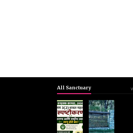
All Sanctuary
V