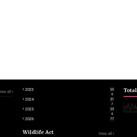
2023
Total
55
iew all
9
2024
31
7
2025
23
4
2026
77
Wildlife Act
View all