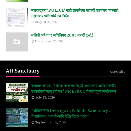
महाराष्ट्रात 'POLICE' पाटी लावलेल्या खाजगी वाहनांवर कारवाई;
महाराष्ट्र पोलिसांचे नवे निर्देश
August 02, 2026
माहिती अधिकार अधिनियम 2005 मराठी pdf
December 25, 2023
All Sanctuary
View all
वनहक्क कायदा, 2006 चे कलम 3(2) अभयारण्य आणि राष्ट्रीय
उद्यानांमध्ये लागू होते का? MoEF&CC चे महत्त्वपूर्ण स्पष्टीकरण
July 23, 2026
"ओडिशातील Debrigarh Wildlife Sanctuary :
निसर्गसंपदा, धबधबे आणि ऐतिहासिक वारसा"
September 08, 2025