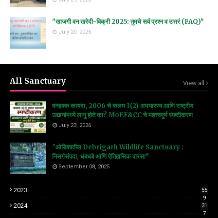
"खाजगी वन खरेदी-विक्री 2025: तुमचे सर्व प्रश्न व उत्तरं (FAQ)"
July 20, 2025
All Sanctuary
View all
वनहक्क कायदा, 2006 चे कलम 3(2) अभयारण्य आणि राष्ट्रीय
उद्यानांमध्ये लागू होते का? MoEF&CC चे महत्त्वपूर्ण स्पष्टीकरण
July 23, 2026
"ओडिशातील Debrigarh Wildlife Sanctuary :
निसर्गसंपदा, धबधबे आणि ऐतिहासिक वारसा"
September 08, 2025
2023
55
9
2024
31
7