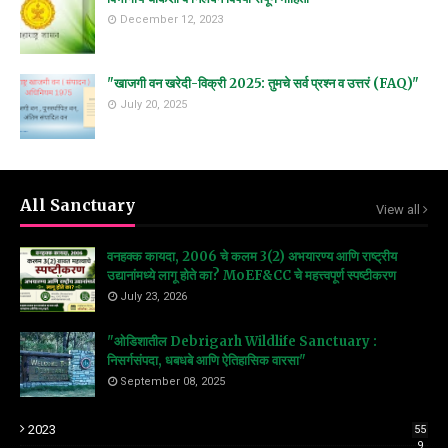
December 12, 2023
"खाजगी वन खरेदी-विक्री 2025: तुमचे सर्व प्रश्न व उत्तरं (FAQ)"
July 20, 2025
All Sanctuary
View all
वनहक्क कायदा, 2006 चे कलम 3(2) अभयारण्य आणि राष्ट्रीय
उद्यानांमध्ये लागू होते का? MoEF&CC चे महत्त्वपूर्ण स्पष्टीकरण
July 23, 2026
"ओडिशातील Debrigarh Wildlife Sanctuary :
निसर्गसंपदा, धबधबे आणि ऐतिहासिक वारसा"
September 08, 2025
2023
55
9