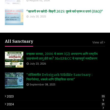
August 02, 2026
"खाजगी वन खरेदी-विक्री 2025: तुमचे सर्व प्रश्न व उत्तरं (FAQ)"
July 20, 2025
All Sanctuary
View all
वनहक्क कायदा, 2006 चे कलम 3(2) अभयारण्य आणि राष्ट्रीय
उद्यानांमध्ये लागू होते का? MoEF&CC चे महत्त्वपूर्ण स्पष्टीकरण
July 23, 2026
"ओडिशातील Debrigarh Wildlife Sanctuary :
निसर्गसंपदा, धबधबे आणि ऐतिहासिक वारसा"
September 08, 2025
2023
55
9
2024
31
7