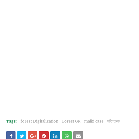
Tags:
forest Digitalization
Forest GR
malki case
परिपत्रक