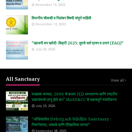
November 13, 2025
विभागीय चौकशी व निलंबन विषयी संपूर्ण माहिती
December 12, 2023
"खाजगी वन खरेदी-विक्री 2025: तुमचे सर्व प्रश्न व उत्तरं (FAQ)"
July 20, 2025
All Sanctuary
View all
वनहक्क कायदा, 2006 चे कलम 3(2) अभयारण्य आणि राष्ट्रीय
उद्यानांमध्ये लागू होते का? MoEF&CC चे महत्त्वपूर्ण स्पष्टीकरण
July 23, 2026
"ओडिशातील Debrigarh Wildlife Sanctuary :
निसर्गसंपदा, धबधबे आणि ऐतिहासिक वारसा"
September 08, 2025