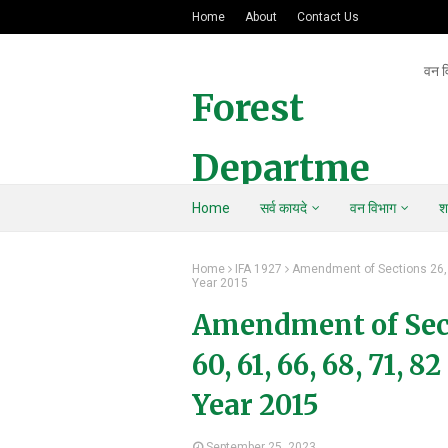
Home
About
Contact Us
वन व
Forest
Departme
Home
सर्व कायदे
वन विभाग
श
nt Of
Home
IFA 1927
Amendment of Sections 26, 33
Maharasht
Year 2015
Amendment of Sectio
ra
60, 61, 66, 68, 71, 
Year 2015
September 25, 2023