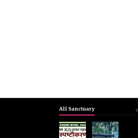
All Sanctuary
V