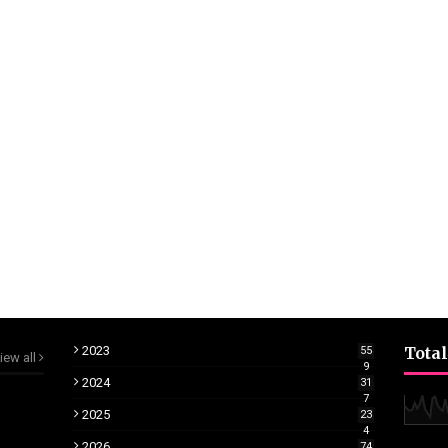
2023
Total
55
iew all
9
2024
31
7
2025
23
4
2026
74