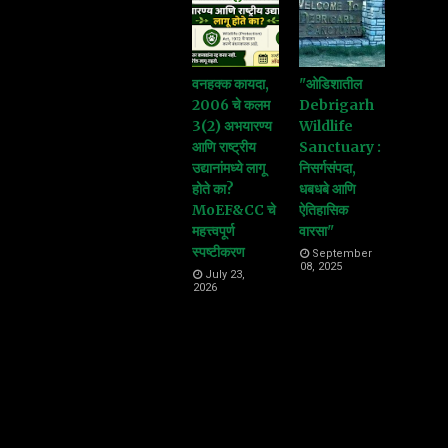
वनहक्क कायदा,
"ओडिशातील
2006 चे कलम
Debrigarh
3(2) अभयारण्य
Wildlife
आणि राष्ट्रीय
Sanctuary :
उद्यानांमध्ये लागू
निसर्गसंपदा,
होते का?
धबधबे आणि
MoEF&CC चे
ऐतिहासिक
महत्त्वपूर्ण
वारसा"
स्पष्टीकरण
September
08, 2025
July 23,
2026