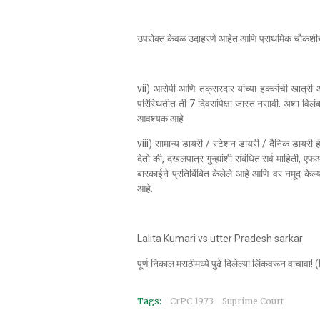
उपरोक्त केवळ उदाहरणे आहेत आणि प्राथमिक चौकशीची ह
vii) आरोपी आणि तक्रारदार यांच्या हक्कांची खात्र
परिस्थितीत ती 7 दिवसांपेक्षा जास्त नसावी. अशा विलंबा
आवश्यक आहे
viii) सामान्य डायरी / स्टेशन डायरी / दैनिक डायरी ही 
देतो की, दखलपात्र गुन्ह्यांशी संबंधित सर्व माहित
बारकाईने प्रतिबिंबित केलेले आहे आणि वर नमूद केल
आहे.
Lalita Kumari vs utter Pradesh sarkar
पूर्ण निकाल मराठीमध्ये पुढे दिलेल्या लिंकवरून वाचावा
Tags:
CrPC 1973
Suprime Court