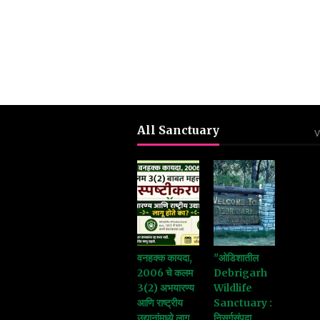
All Sanctuary
V
वनहक्क कायदा,
"ओडिशातील
2006 चे कलम
Debrigarh
3(2) अभयारण्य
Wildlife
आणि राष्ट्रीय
Sanctuary :
उद्यानांमध्ये लागू
निसर्गसंपदा,