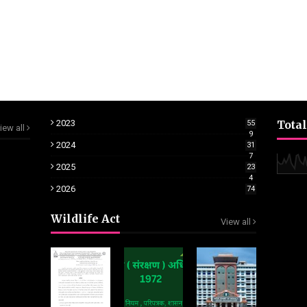
2023
Total
55
iew all
9
2024
31
7
2025
23
4
2026
74
Wildlife Act
View all