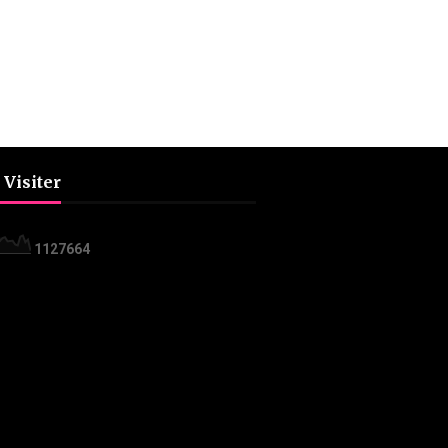
 Visiter
1
1
2
7
6
6
4