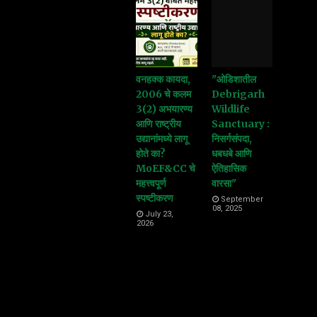
वनहक्क कायदा,
"ओडिशातील
2006 चे कलम
Debrigarh
3(2) अभयारण्य
Wildlife
आणि राष्ट्रीय
Sanctuary :
उद्यानांमध्ये लागू
निसर्गसंपदा,
होते का?
धबधबे आणि
MoEF&CC चे
ऐतिहासिक
महत्त्वपूर्ण
वारसा"
स्पष्टीकरण
September
08, 2025
July 23,
2026