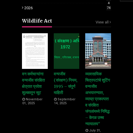
4
2026
74
Wildlife Act
View all
वन कर्मचाऱ्यांना
वन्यजीव
व्यावसायिक
वन्यजीव संरक्षित
(संरक्षण) नियम,
चित्रपटांचे शूटिंग
क्षेत्रात प्रवेश
1995 – संपूर्ण
वन्यजीव
शुल्कातून सूट
माहिती
अभयारण्यात,
व्याघ्र प्रकल्पात
November
September
01, 2025
14, 2025
व संरक्षित
जंगलांमध्ये निषिद्ध
– केरळ उच्च
न्यायालय"
July 31,