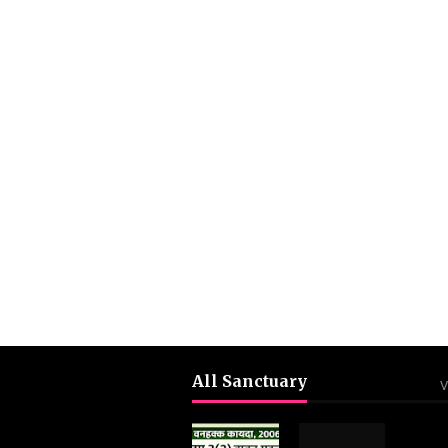
All Sanctuary
V