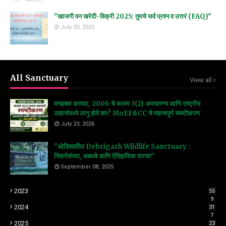
"खाजगी वन खरेदी-विक्री 2025: तुमचे सर्व प्रश्न व उत्तरं (FAQ)"
July 20, 2025
All Sanctuary
View all
वनहक्क कायदा, 2006 चे कलम 3(2) अभयारण्य आणि राष्ट्रीय
उद्यानांमध्ये लागू होते का? MoEF&CC चे महत्त्वपूर्ण स्पष्टीकरण
July 23, 2026
"ओडिशातील Debrigarh Wildlife Sanctuary :
निसर्गसंपदा, धबधबे आणि ऐतिहासिक वारसा"
September 08, 2025
2023
55
9
2024
31
7
2025
23