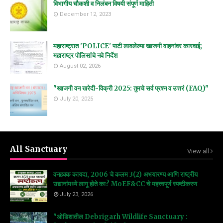
विभागीय चौकशी व निलंबन विषयी संपूर्ण माहिती
December 12, 2023
महाराष्ट्रात 'POLICE' पाटी लावलेल्या खाजगी वाहनांवर कारवाई;
महाराष्ट्र पोलिसांचे नवे निर्देश
August 02, 2026
"खाजगी वन खरेदी-विक्री 2025: तुमचे सर्व प्रश्न व उत्तरं (FAQ)"
July 20, 2025
All Sanctuary
View all
वनहक्क कायदा, 2006 चे कलम 3(2) अभयारण्य आणि राष्ट्रीय
उद्यानांमध्ये लागू होते का? MoEF&CC चे महत्त्वपूर्ण स्पष्टीकरण
July 23, 2026
"ओडिशातील Debrigarh Wildlife Sanctuary :