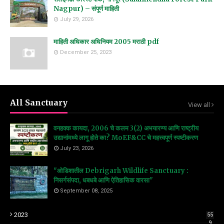
Nagpur) – संपूर्ण माहिती
July 29, 2026
माहिती अधिकार अधिनियम 2005 मराठी pdf
December 25, 2023
All Sanctuary
View all
वनहक्क कायदा, 2006 चे कलम 3(2) अभयारण्य आणि राष्ट्रीय
उद्यानांमध्ये लागू होते का? MoEF&CC चे महत्त्वपूर्ण स्पष्टीकरण
July 23, 2026
"ओडिशातील Debrigarh Wildlife Sanctuary :
निसर्गसंपदा, धबधबे आणि ऐतिहासिक वारसा"
September 08, 2025
2023
55
9