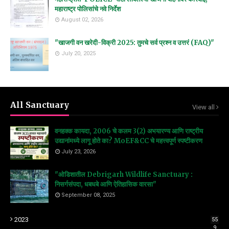
महाराष्ट्र पोलिसांचे नवे निर्देश
August 02, 2026
"खाजगी वन खरेदी-विक्री 2025: तुमचे सर्व प्रश्न व उत्तरं (FAQ)"
July 20, 2025
All Sanctuary
View all
वनहक्क कायदा, 2006 चे कलम 3(2) अभयारण्य आणि राष्ट्रीय
उद्यानांमध्ये लागू होते का? MoEF&CC चे महत्त्वपूर्ण स्पष्टीकरण
July 23, 2026
"ओडिशातील Debrigarh Wildlife Sanctuary :
निसर्गसंपदा, धबधबे आणि ऐतिहासिक वारसा"
September 08, 2025
2023
55
9