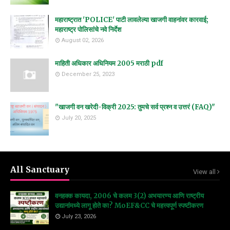
महाराष्ट्रात 'POLICE' पाटी लावलेल्या खाजगी वाहनांवर कारवाई;
महाराष्ट्र पोलिसांचे नवे निर्देश
August 02, 2026
माहिती अधिकार अधिनियम 2005 मराठी pdf
December 25, 2023
"खाजगी वन खरेदी-विक्री 2025: तुमचे सर्व प्रश्न व उत्तरं (FAQ)"
July 20, 2025
All Sanctuary
View all
वनहक्क कायदा, 2006 चे कलम 3(2) अभयारण्य आणि राष्ट्रीय
उद्यानांमध्ये लागू होते का? MoEF&CC चे महत्त्वपूर्ण स्पष्टीकरण
July 23, 2026