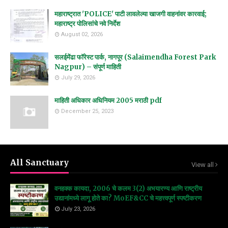
महाराष्ट्रात 'POLICE' पाटी लावलेल्या खाजगी वाहनांवर कारवाई;
महाराष्ट्र पोलिसांचे नवे निर्देश
August 02, 2026
सलईमेंढा फॉरेस्ट पार्क, नागपूर (Salaimendha Forest Park
Nagpur) – संपूर्ण माहिती
July 29, 2026
माहिती अधिकार अधिनियम 2005 मराठी pdf
December 25, 2023
All Sanctuary
View all
वनहक्क कायदा, 2006 चे कलम 3(2) अभयारण्य आणि राष्ट्रीय
उद्यानांमध्ये लागू होते का? MoEF&CC चे महत्त्वपूर्ण स्पष्टीकरण
July 23, 2026