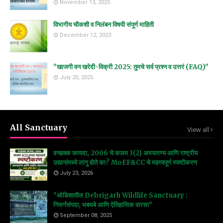
November 13, 2025
विभागीय चौकशी व निलंबन विषयी संपूर्ण माहिती
December 12, 2023
"खाजगी वन खरेदी-विक्री 2025: तुमचे सर्व प्रश्न व उत्तरं (FAQ)"
July 20, 2025
All Sanctuary
View all
वनहक्क कायदा, 2006 चे कलम 3(2) अभयारण्य आणि राष्ट्रीय
उद्यानांमध्ये लागू होते का? MoEF&CC चे महत्त्वपूर्ण स्पष्टीकरण
July 23, 2026
"ओडिशातील Debrigarh Wildlife Sanctuary :
निसर्गसंपदा, धबधबे आणि ऐतिहासिक वारसा"
September 08, 2025